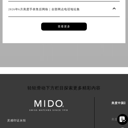
辽宁省盘锦市兴隆台区石油大街美度售后服务中心（需提前预约）
2026年6月美度手表售后网络｜全部网点电话地址集
辽宁省铁岭市银州区南马路美度售后服务中心（需提前预约）
辽宁省营口市站前区市府路与渤海大街交叉口美度售后服务中心（需提前预约）
查看更多
辽宁省沈阳市沈河区中街路137号亨得利名表维修授权店1楼美度售后服务中心（需提前预约）
辽宁省沈阳市沈河区中街路83号亨得利名表维修授权店1楼美度售后服务中心（需提前预约）
北京市朝阳区建国门外大街甲6号华熙国际中心D座11层1102室美度售后服务中心（北京总部）（需提前预约）
北京市东城区东长安街1号王府井东方广场W3座6层602室美度售后服务中心（需提前预约）
河北省保定市竞秀区朝阳北大街北国先天下美度售后服务中心（需提前预约）
内蒙古自治区阿拉善盟市左旗土尔扈特大街美度售后服务中心（需提前预约）
内蒙古自治区巴彦淖尔市临河区新华街美度售后服务中心（需提前预约）
内蒙古自治区包头市青山区幸福路甲3号王府井百货名表维修美度售后服务中心（需提前预约）
轻轻滑动下方栏目探索更多精彩内容
内蒙古自治区赤峰市红山区哈达街美度售后服务中心（需提前预约）
内蒙古自治区鄂尔多斯市东胜区伊金霍洛街美度售后服务中心（需提前预约）
美度中国区
内蒙古自治区呼伦贝尔市海拉尔区中央街美度售后服务中心（需提前预约）
内蒙古自治区通辽市科尔沁区明仁大街美度售后服务中心（需提前预约）

美度北京服
灵感印证永恒
内蒙古自治区乌海市海勃湾区人民南路美度售后服务中心（需提前预约）