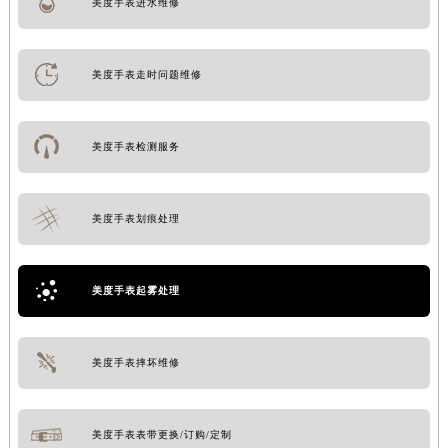
美度手表进水维修
南通市崇川区工农路57号圆融广场写字楼16层1603室（需提前预约）
苏州市苏州工业园区星港街199号苏州中心办公楼C座22层08室（需提前预约）
武汉市江汉区解放大道686号世界贸易大厦38层09室（需提前预约）
美度手表走时问题维修
南宁市青秀区金湖路59号地王大厦12楼1224室（需提前预约）
合肥市蜀山区潜山路111号万象城华润大厦B座12楼03室（需提前预约）
美度手表检测服务
泉州市丰泽区宝洲路729号浦西万达中心写字楼A座7楼709室（需提前预约）
青岛市南区山东路6号华润大厦B座22层04室（需提前预约）
烟台市芝罘区胜利路139号万达金融中心A座907室（需提前预约）
美度手表划痕处理
长春市朝阳区西安大路727号中银大厦A座(旺进大厦)18层09室（需提前预约）
贵阳市南明区都司高架桥路33号亨特国际金融中心14楼14D（需提前预约）
昆明市盘龙区北京路928号同德昆明广场写字楼10层06室（需提前预约）
美度手表起雾处理
石家庄市长安区中山东路39号勒泰中心写字楼B座13层07室（需提前预约）
西安市碑林区南关正街88号华侨城长安国际中心E座6楼10室（需提前预约）
美度手表摔坏维修
海口市龙华区金贸东路5号海口华润大厦B座17层1707室（需提前预约）
唐山市路南区新华东道100号万达广场写字楼A座10层1002室（需提前预约）
台州市椒江区东海大道1800号腾达中心东1幢20楼2002室（需提前预约）
美度手表表带更换/订购/定制