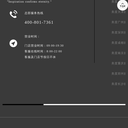
"Inspiration confirms eternity."
美度上海服
内蒙古自治区乌兰察布市集宁区恩和大街美度售后服务中心（需提前预约）

内蒙古自治区锡林郭勒盟市锡林浩特市光明街与额尔敦路交叉口美度售后服务中心（需提前预约）

美度天津服
总部服务热线
内蒙古自治区兴安盟市乌兰浩特市兴安大街美度售后服务中心（需提前预约）
400-801-7361
美度广州服
山西省大同市平城区迎宾街美度售后服务中心（需提前预约）
美度深圳服
山西省晋城市城区黄华街美度售后服务中心（需提前预约）
营业时间：

美度成都服
山西省晋中市榆次区顺城街美度售后服务中心（需提前预约）
门店营业时间：09:00-19:30
山西省临汾市尧都区解放路美度售后服务中心（需提前预约）
客服在线时间：8:00-22:00
美度南京服
客服及门店节假日不休
山西省吕梁市离石区永宁中路与建设街交叉口美度售后服务中心（需提前预约）
美度重庆服
山西省朔州市朔城区怡西路与鄯阳西街交汇处美度售后服务中心（需提前预约）
美度郑州服
山西省忻州市忻府区和平东街与七一南路交叉口美度售后服务中心（需提前预约）
山西省阳泉市郊区平阳东街与新城大道交叉口美度售后服务中心（需提前预约）
美度长沙服
山西省运城市盐湖区河东街美度售后服务中心（需提前预约）
山西省长治市潞州区英雄中路美度售后服务中心（需提前预约）
山西省太原市迎泽区迎泽街道解放路15号亨得利名表维修授权店3楼美度售后服务中心（需提前预约）
天津市和平区赤峰道136号天津国际金融中心26层2603室美度售后服务中心（需提前预约）
安徽省安庆市迎江区人民路美度售后服务中心（需提前预约）