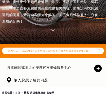
进灰、走快走慢不走停走偷停、划痕、摔坏、零件松动、机芯
生锈，本页面将为您提供美度维修相关内容，如果没有找到您
遇到的问题，请咨询客服为您解答，美度售后维修服务中心欢
迎您的到来！
2026年8月美度中国区售后服务网络优化升级公告
2026年8月美度全国官方售后客户服务热线：400-801-7361
▲
官网公告>
▼
美度官方全国统一服务热线400-801-7361，服务覆盖中国大陆、香港、澳门、台湾全部区域（非大陆需加拨“+86”）
2026年8月美度售后服务中心最新网点地址：
北京市朝阳区建国门外大街甲6号华熙国际中心写字楼D座11层1102室（北京总部）（需提前预约）
北京市东城区东长安街1号东方广场写字楼W3座6层602室（需提前预约）

输入您想了解的问题
天津市和平区赤峰道136号天津国际金融中心写字楼26层2603室（需提前预约）
上海市徐汇区虹桥路3号港汇中心写字楼2座37层3705室（需提前预约）
当前位置：
首页
> 搜索 美度维修服务 的结果
上海市黄浦区南京东路299号宏伊国际广场写字楼8层806室（需提前预约）
南京市秦淮区中山南路1号（新街口）南京中心写字楼22层C1-1室（需提前预约）