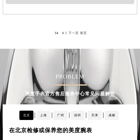
内蒙古自治区呼和浩特市玉泉区大学西街70号华润万象城写字楼（鄂尔多斯大厦）23层2326室（需提前预约）
甘肃省兰州市七里河区西津西路16号兰州中心写字楼21层2102室（需提前预约）
重庆市解放碑渝中区民权路28号英利国际金融中心写字楼20层01室（需提前预约）
黑龙江省大庆市萨尔图区会战大街美度售后服务中心（需提前预约）
34
1
2
下一页
尾页
黑龙江省鹤岗市向阳区红军路美度售后服务中心（需提前预约）
黑龙江省黑河市爱辉区中央街美度售后服务中心（需提前预约）
黑龙江省鸡西市鸡冠区红军路美度售后服务中心（需提前预约）
黑龙江省佳木斯市向阳区长安路美度售后服务中心（需提前预约）
黑龙江省牡丹江市东安区太平路美度售后服务中心（需提前预约）
PROBLEM
黑龙江省七台河市桃山区大同街美度售后服务中心（需提前预约）
黑龙江省齐齐哈尔市龙沙区龙华路美度售后服务中心（需提前预约）
美度手表官方售后服务中心常见问题解答
黑龙江省双鸭山市尖山区新兴大街美度售后服务中心（需提前预约）
黑龙江省绥化市北林区新华街与康庄路交叉口美度售后服务中心（需提前预约）
北京
上海
广州
深圳
天津
成都
黑龙江省伊春市伊美区通河路美度售后服务中心（需提前预约）
吉林省白城市洮北区明仁南街美度售后服务中心（需提前预约）
在北京检修或保养您的美度腕表
在
吉林省白山市浑江区浑江大街美度售后服务中心（需提前预约）