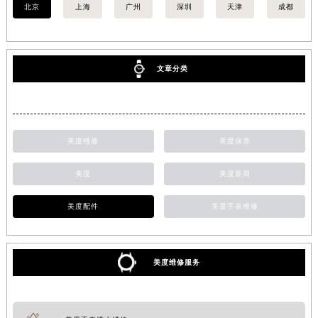
北京
上海
广州
深圳
天津
成都
厦门市思明区湖滨东路95号华润大厦写字楼B座11层1104室（需提前预约）
福州市鼓楼区五四路128-1号恒力城写字楼15层03室（需提前预约）
成都市锦江区人民东路6号SAC东原中心写字楼24层2406B室（需提前预约）
重庆市江北区观音桥步行街2号融恒时代广场写字楼9层902室（需提前预约）
文章分类
长沙市芙蓉区定王台街道建湘路393号世茂环球金融中心写字楼（芙蓉广场）10层13室（需提前预约）
郑州市二七区铭功路10号华润大厦写字楼29层2905室（需提前预约）
太原市迎泽区解放路15号亨得利名表服务中心（品牌授权店）3层整层（需提前预约）
美度维修
美度保养
沈阳市沈河区中街路137号亨得利名表服务中心（品牌授权店）1层整层（需提前预约）
沈阳市沈河区中街路83号亨得利名表服务中心（品牌授权店）1层整层（需提前预约）
美度
美度新闻
乌鲁木齐市天山区红山路26号时代广场（CCMALL）C座17层17-B（需提前预约）
温州市鹿城区锦绣路1067号置信广场10层1015室（需提前预约）
美度配件
美度手表维修
哈尔滨市道里区友谊西路600号富力中心T2座写字楼29层03室（需提前预约）
大连市中山区人民路15号国际金融大厦7层G室（需提前预约）
美度维修服务
佛山市禅城区季华五路57号万科金融中心C座12层1205室（需提前预约）
东莞市东城街道鸿福东路1号民盈国贸中心T1写字楼9层907室（需提前预约）
无锡市梁溪区人民中路139号恒隆广场写字楼1座11层1104室（需提前预约）