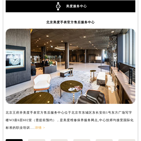
常州市新北区龙锦路1590号现代传媒中心写字楼5号楼10层1008室（需提前预约）
美度服务中心
徐州市鼓楼区淮海东路29号苏宁广场IFC国际金融中心写字楼35层3508室（需提前预约）
扬州市邗江区国展路29号星耀天地写字楼1号楼18层1803室（需提前预约）
北京美度手表官方售后服务中心
盐城市盐都区世纪大道5号盐城金融城写字楼1号楼16层1604室（需提前预约）
泰州市海陵区永定东路399号置地商务中心东塔写字楼（华润万象城）17层1706室（需提前预约）
宁波市江北区大闸南路500号来福士广场办公楼20层2009室（需提前预约）
杭州市上城区钱江路1366号华润大厦写字楼A座5层503-5室（需提前预约）
金华市金东区东市南街777号金华万达广场写字楼4号楼22层2209室（需提前预约）
绍兴市越城区胜利东路379号世茂天际中心写字楼8层805室（需提前预约）
嘉兴市南湖区广益路705号嘉兴世界贸易中心写字楼A座13层1304室（需提前预约）
南昌市红谷滩新区红谷中大道998号绿地双子塔（中央广场）A1座办公楼14层07室（需提前预约）
济南市历下区经十路11111号华润中心写字楼（万象城）15层1508室（需提前预约）
广州市天河区天河路230号万菱汇国际中心写字楼A塔7层704室（需提前预约）
北京王府井美度手表官方售后服务中心位于北京市东城区东长安街1号东方广场写字
上
广州市越秀区环市东路371-375号世界贸易中心大厦南塔写字楼15层07室（需提前预约）
楼W3座6层602室（需提前预约），是美度维修保养服务网点,中心技师均接受国际化
写
深圳市罗湖区深南东路5001号华润大厦写字楼17层1701室（需提前预约）
标准的职业培训....
详情 >
际化
惠州市惠城区江北文昌一路7号华贸大厦写字楼1座30层05室（需提前预约）