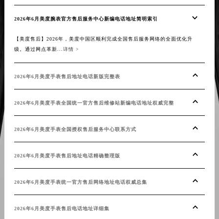
吉林省吉林市船营区河南街美度售后服务中心（需提前预约）
吉林省辽源市龙山区人民大街美度售后服务中心（需提前预约）
2026年6月美度腕表官方售后服务中心新编电话地址简明索引
吉林省梅河口市新华街道梅河大街美度售后服务中心（需提前预约）
【美度售后】2026年，美度中国区顺利完成全国售后服务网络的全面优化升
吉林省四平市铁东区紫气大路与南九经街交汇处美度售后服务中心（需提前预约）
级。通过网点革新...
详情 >
吉林省松原市宁江区五环大街美度售后服务中心（需提前预约）
吉林省通化市东昌区环通乡江南大街美度售后服务中心（需提前预约）
2026年6月美度手表售后地址电话新版完整表
吉林省延边市延吉市解放路美度售后服务中心（需提前预约）
辽宁省鞍山市铁东区站前街美度售后服务中心（需提前预约）
2026年6月美度手表全国统一官方售后维修站新编电话地址权威完整
辽宁省本溪市平山区胜利路美度售后服务中心（需提前预约）
辽宁省朝阳市双塔区新华路美度售后服务中心（需提前预约）
2026年6月美度手表全国授权售后服务中心联系方式
辽宁省丹东市振兴区七经街美度售后服务中心（需提前预约）
辽宁省抚顺市新抚区东一路美度售后服务中心（需提前预约）
2026年6月美度手表售后地址电话精确整理版
辽宁省阜新市海州区解放大街美度售后服务中心（需提前预约）
2026年6月美度手表统一官方售后网络地址电话权威总集
辽宁省葫芦岛市连山区中央路美度售后服务中心（需提前预约）
辽宁省锦州市古塔区中央大街美度售后服务中心（需提前预约）
2026年6月美度手表售后电话地址详细集
辽宁省辽阳市白塔区新运大街美度售后服务中心（需提前预约）