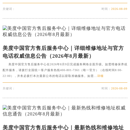
成都市锦江区人民东路6号SAC东原中心写字楼24层2406B室（需提前预约）
关键词：
时间：
2026-08-09
重庆市江北区观音桥步行街2号融恒时代广场写字楼9层902室（需提前预约）
长沙市芙蓉区定王台街道建湘路393号世茂环球金融中心写字楼（芙蓉广场）10层13室（需提前预约）
郑州市二七区铭功路10号华润大厦写字楼29层2905室（需提前预约）
太原市迎泽区解放路15号亨得利名表服务中心（品牌授权店）3层整层（需提前预约）
沈阳市沈河区中街路137号亨得利名表服务中心（品牌授权店）1层整层（需提前预约）
美度中国官方售后服务中心｜详细维修地址与官方
沈阳市沈河区中街路83号亨得利名表服务中心（品牌授权店）1层整层（需提前预约）
电话权威信息公告（2026年8月最新）
乌鲁木齐市天山区红山路26号时代广场（CCMALL）C座17层17-B（需提前预约）
美度中国官方售后服务中心在2026年8月9日完成服务网络全面升级。如需维修保养或
配件服务，请拨打全国统一客户服务热线400-801-7361（唯一官方）（在线时间8:00-
温州市鹿城区锦绣路1067号置信广场10层1015室（需提前预约）
22:00），并务必拨打本次最新公布的电话以获取准确服务。如需...
详细
哈尔滨市道里区友谊西路600号富力中心T2座写字楼29层03室（需提前预约）
大连市中山区人民路15号国际金融大厦7层G室（需提前预约）
关键词：
时间：
2026-08-09
佛山市禅城区季华五路57号万科金融中心C座12层1205室（需提前预约）
东莞市东城街道鸿福东路1号民盈国贸中心T1写字楼9层907室（需提前预约）
无锡市梁溪区人民中路139号恒隆广场写字楼1座11层1104室（需提前预约）
南通市崇川区工农路57号圆融广场写字楼16层1603室（需提前预约）
美度中国官方售后服务中心｜最新热线和维修地址
苏州市苏州工业园区星港街199号苏州中心办公楼C座22层08室（需提前预约）