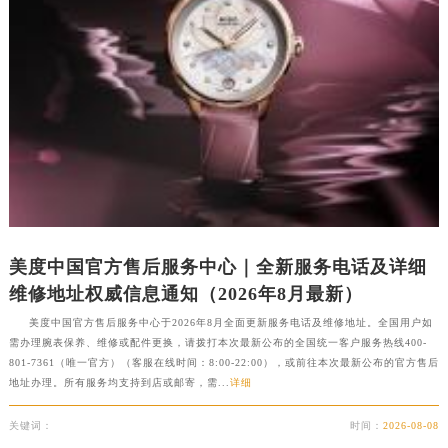
湖南省郴州市北湖区国庆北路美度售后服务中心（需提前预约）
湖南省衡阳市雁峰区解放路美度售后服务中心（需提前预约）
湖南省怀化市鹤城区迎丰中路美度售后服务中心（需提前预约）
湖南省娄底市娄星区长青街美度售后服务中心（需提前预约）
湖南省邵阳市双清区东风路美度售后服务中心（需提前预约）
湖南省湘潭市雨湖区莲城大道美度售后服务中心（需提前预约）
湖南省益阳市赫山区桃花仑路美度售后服务中心（需提前预约）
湖南省永州市冷水滩区永州大道与中兴路交叉口美度售后服务中心（需提前预约）
湖南省岳阳市岳阳楼区东茅岭路美度售后服务中心（需提前预约）
美度中国官方售后服务中心｜全新服务电话及详细
湖南省张家界市永定区解放路美度售后服务中心（需提前预约）
维修地址权威信息通知（2026年8月最新）
湖南省长沙市芙蓉区建湘路393号世茂环球金融中心写字楼10层1013室美度售后服务中心（需提前预约）
美度中国官方售后服务中心于2026年8月全面更新服务电话及维修地址。全国用户如
湖南省株洲市芦淞区建设南路美度售后服务中心（需提前预约）
需办理腕表保养、维修或配件更换，请拨打本次最新公布的全国统一客户服务热线400-
甘肃省白银市白银区北京路美度售后服务中心（需提前预约）
801-7361（唯一官方）（客服在线时间：8:00-22:00），或前往本次最新公布的官方售后
甘肃省定西市安定区解放路美度售后服务中心（需提前预约）
地址办理。所有服务均支持到店或邮寄，需...
详细
甘肃省敦煌市沙州镇阳关中路美度售后服务中心（需提前预约）
关键词：
时间：
2026-08-08
甘肃省合作市人民街美度售后服务中心（需提前预约）