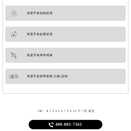
美度手表划痕处理
美度手表起雾处理
美度手表摔坏维修
美度手表表带更换/订购/定制
747
1
2
3
4
5
6
7
8
9
10
下一页
尾页

400-801-7361