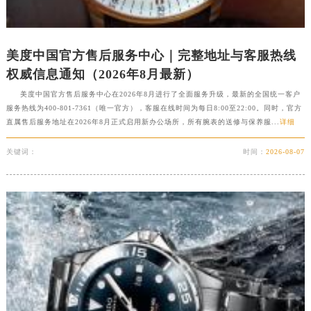
新疆维吾尔自治区阿克苏市东大街美度售后服务中心（需提前预约）
新疆维吾尔自治区阿拉尔市胜利大道美度售后服务中心（需提前预约）
新疆维吾尔自治区阿拉山口市友好路美度售后服务中心（需提前预约）
美度中国官方售后服务中心｜完整地址与客服热线
新疆维吾尔自治区阿勒泰市解放路美度售后服务中心（需提前预约）
权威信息通知（2026年8月最新）
新疆维吾尔自治区阿图什市光明路美度售后服务中心（需提前预约）
美度中国官方售后服务中心在2026年8月进行了全面服务升级，最新的全国统一客户
服务热线为400-801-7361（唯一官方），客服在线时间为每日8:00至22:00。同时，官方
新疆维吾尔自治区白杨市军垦路美度售后服务中心（需提前预约）
直属售后服务地址在2026年8月正式启用新办公场所，所有腕表的送修与保养服...
详细
新疆维吾尔自治区北屯市团结路美度售后服务中心（需提前预约）
新疆维吾尔自治区博乐市博乐市北京路美度售后服务中心（需提前预约）
关键词：
时间：
2026-08-07
新疆维吾尔自治区昌吉市延安北路美度售后服务中心（需提前预约）
新疆维吾尔自治区阜康市博峰路美度售后服务中心（需提前预约）
新疆维吾尔自治区哈密市伊州区建国北路美度售后服务中心（需提前预约）
新疆维吾尔自治区和田市和田市北京西路美度售后服务中心（需提前预约）
新疆维吾尔自治区胡杨河市胡杨河市胡杨路美度售后服务中心（需提前预约）
新疆维吾尔自治区霍尔果斯市亚欧北路美度售后服务中心（需提前预约）
新疆维吾尔自治区喀什市解放北路美度售后服务中心（需提前预约）
新疆维吾尔自治区可克达拉市幸福路美度售后服务中心（需提前预约）