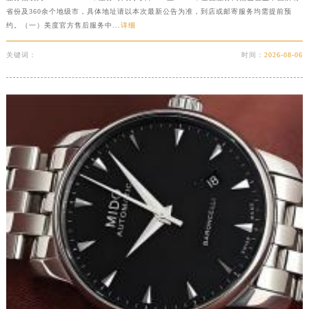
省份及360余个地级市，具体地址请以本次最新公告为准，到店或邮寄服务均需提前预
广东省佛山市禅城区季华五路57号万科金融中心C座12层1205室美度售后服务中心（需提前预约）
约。（一）美度官方售后服务中...
详细
广东省东莞市东城街道鸿福东路1号民盈国贸中心T1写字楼9层907室美度售后服务中心（需提前预约）
江苏省无锡市梁溪区人民中路139号恒隆广场写字楼1座11层1104室美度售后服务中心（需提前预约）
关键词：
时间：
2026-08-06
江苏省南通市崇川区工农路57号圆融广场写字楼16层1603室美度售后服务中心（需提前预约）
江苏省苏州市苏州工业园区 星港街199号苏州中心办公楼C座22层08室美度售后服务中心（需提前预约）
湖北省武汉市江汉区解放大道686号世界贸易大厦38层09室美度售后服务中心（需提前预约）
广西省南宁市青秀区金湖路59号地王大厦12楼1224室美度售后服务中心（需提前预约）
安徽省合肥市蜀山区潜山路111号万象城华润大厦B座12楼03室美度售后服务中心（需提前预约）
福建省泉州市丰泽区宝洲路729号浦西万达中心写字楼A座7楼709室美度售后服务中心（需提前预约）
山东省青岛市南区山东路6号华润大厦B座22层04室美度售后服务中心（需提前预约）
山东省烟台市芝罘区胜利路139号万达金融中心A座907室美度售后服务中心（需提前预约）
吉林省长春市朝阳区西安大路727号中银大厦A座(旺进大厦)18层09室美度售后服务中心（需提前预约）
贵州省贵阳市南明区都司高架桥路33号亨特国际金融中心14楼14D美度售后服务中心（需提前预约）
云南省昆明市盘龙区北京路928号同德昆明广场写字楼10层06室美度售后服务中心（需提前预约）
河北省石家庄市长安区中山东路39号勒泰中心写字楼B座13层07室美度售后服务中心（需提前预约）
陕西省西安市碑林区南关正街88号华侨城长安国际中心E座6楼10室美度售后服务中心（需提前预约）