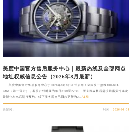
澳门特别行政区花地玛堂区关闸广场美度售后服务中心（需提前预约）
澳门特别行政区花王堂区大三巴商圈美度售后服务中心（需提前预约）
澳门特别行政区嘉模堂区官也街美度售后服务中心（需提前预约）
澳门省路氹城市金光大道美度售后服务中心（需提前预约）
澳门特别行政区望德堂区塔石广场美度售后服务中心（需提前预约）
福建省福州市鼓楼区五四路128-1号恒力城写字楼15层03室美度售后服务中心（需提前预约）
福建省厦门市思明区湖滨东路95号万象城华润大厦B座11层1104室美度售后服务中心（需提前预约）
广东省潮州市潮安区新风路与潮汕路交汇处美度售后服务中心（需提前预约）
美度中国官方售后服务中心｜最新热线及全部网点
广东省广州市天河区天河路230号万菱汇国际中心A塔7层704室美度售后服务中心（需提前预约）
地址权威信息公告（2026年8月最新）
广东省广州市越秀区环市东路371-375号世界贸易中心大厦南塔15层1507室美度售后服务中心（需提前预约）
美度中国官方售后服务中心于2026年8月8日正式启用了全国统一热线400-801-
广东省河源市源城区越王大道美度售后服务中心（需提前预约）
7361（唯一官方），客服在线时间为每日8:00至22:00，所有腕表售后需求均需拨打本次
广东省惠州市惠城区江北文昌一路7号华贸大厦1座30层3005室美度售后服务中心（需提前预约）
最新公布电话进行预约。线下服务网点已同步更新为2...
详细
广东省江门市蓬江区广场西路美度售后服务中心（需提前预约）
关键词：
时间：
2026-08-08
广东省揭阳市榕城进贤门步行街美度售后服务中心（需提前预约）
广东省茂名市电白区水东街道迎宾大道美度售后服务中心（需提前预约）
广东省梅州市梅江区金燕大道美度售后服务中心（需提前预约）