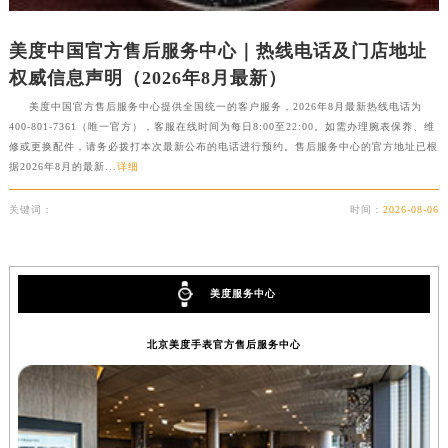
海南省海口市龙华区金贸东路5号海口华润大厦B座17层1707室美度售后服务中心（需提前预约）
河北省唐山市路南区新华东道100号万达广场写字楼A座10层1002室美度售后服务中心（需提前预约）
美度中国官方售后服务中心｜热线电话及门店地址
权威信息声明（2026年8月最新）
台州市椒江区东海大道1800号腾达中心东1幢20楼2002室美度售后服务中心（需提前预约）
呼和浩特市玉泉区大学西街70号华润万象城写字楼（鄂尔多斯大厦）23层2326室美度售后服务中心（需提前预约）
美度中国官方售后服务中心提供全国统一的客户服务，2026年8月最新热线电话为
400-801-7361（唯一官方），客服在线时间为每日8:00至22:00。如需办理腕表保养、维
兰州市七里河区西津西路16号兰州中心写字楼21层2102室美度售后服务中心（需提前预约）
修或更换配件，请务必拨打本次最新公布的电话进行预约。售后服务中心的官方地址已根
重庆市解放碑渝中区民权路28号英利国际金融中心写字楼20层01室美度售后服务中心（需提前预约）
据2026年8月的最新...
详细
节假日正常营业！
关键词：
时间：
2026-08-06
美度服务中心
北京美度手表官方售后服务中心