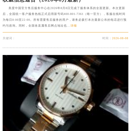
江西省九江市浔阳区浔阳路美度售后服务中心（需提前预约）
美度中国官方售后服务中心在2026年8月8日完成了服务体系的全面更新。本次更新
江西省南昌市红谷滩新区红谷中大道998号绿地双子塔（中央广场）A1座办公楼14层1407室美度售后服务中心（需提前预约）
后，全国统一客户服务热线正式启用新号码400-801-7361（唯一官方），客服在线时间
为每日8:00至22:00。所有需要售后服务的用户，请务必拨打本次最新公布的电话进行预
江西省萍乡市安源区萍安北大道与康庄路交叉口美度售后服务中心（需提前预约）
约与咨询。同时，全国各直属售后网点地址也...
详细
江西省上饶市信州区滨江西路美度售后服务中心（需提前预约）
江西省新余市渝水区北湖西路美度售后服务中心（需提前预约）
关键词：
时间：
2026-08-08
江西省宜春市袁州区中山中路美度售后服务中心（需提前预约）
江西省鹰潭市月湖区胜利东路美度售后服务中心（需提前预约）
山东省德州市德城区东风中路美度售后服务中心（需提前预约）
山东省东营市东营区济南路美度售后服务中心（需提前预约）
山东省济南市历下区经十路11111号华润中心写字楼（万象城）15层1508室美度售后服务中心（需提前预约）
山东省济宁市任城区太白楼路美度售后服务中心（需提前预约）
山东省莱芜市文化南路8号银座商城名表维修一楼名表维修美度售后服务中心（需提前预约）
山东省临沂市兰山区解放路美度售后服务中心（需提前预约）
山东省日照市东港区烟台路美度售后服务中心（需提前预约）
山东省泰安市泰山区财源街道泰山大街美度售后服务中心（需提前预约）
山东省威海市环翠区新威海路89号振华商厦一楼名表维修美度售后服务中心（需提前预约）