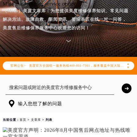
Mido maintenance service center
（Mido）美度文章库：为您提供美度维修保养知识、常见问题
解决方法、故障自救、新闻资讯、资深表匠在线一对一问答，
美度售后维修保养服务中心欢迎您的访问！
2026年8月美度中国区售后服务网络优化升级公告
2026年8月美度全国官方售后客户服务热线：400-801-7361
美度官方全国统一服务热线400-801-7361，服务覆盖中国大陆、香港、澳门、台湾全部区域（非大陆需加拨“+86”）
▲
官网公告>
2026年8月美度售后服务中心最新网点地址：
▼
北京市朝阳区建国门外大街甲6号华熙国际中心写字楼D座11层1102室（北京总部）（需提前预约）
北京市东城区东长安街1号东方广场写字楼W3座6层602室（需提前预约）
天津市和平区赤峰道136号天津国际金融中心写字楼26层2603室（需提前预约）
上海市徐汇区虹桥路3号港汇中心写字楼2座37层3705室（需提前预约）

输入您想了解的问题
上海市黄浦区南京东路299号宏伊国际广场写字楼8层806室（需提前预约）
南京市秦淮区中山南路1号（新街口）南京中心写字楼22层C1-1室（需提前预约）
当前位置：
首页
>
文章库
> 列表
常州市新北区龙锦路1590号现代传媒中心写字楼5号楼10层1008室（需提前预约）
徐州市鼓楼区淮海东路29号苏宁广场IFC国际金融中心写字楼35层3508室（需提前预约）