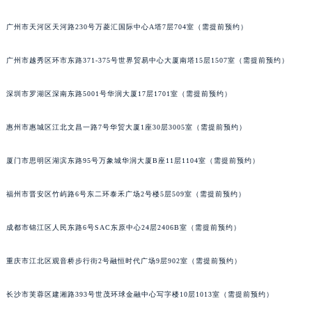
广州市天河区天河路230号万菱汇国际中心A塔7层704室（需提前预约）
广州市越秀区环市东路371-375号世界贸易中心大厦南塔15层1507室（需提前预约）
深圳市罗湖区深南东路5001号华润大厦17层1701室（需提前预约）
惠州市惠城区江北文昌一路7号华贸大厦1座30层3005室（需提前预约）
厦门市思明区湖滨东路95号万象城华润大厦B座11层1104室（需提前预约）
福州市晋安区竹屿路6号东二环泰禾广场2号楼5层509室（需提前预约）
成都市锦江区人民东路6号SAC东原中心24层2406B室（需提前预约）
重庆市江北区观音桥步行街2号融恒时代广场9层902室（需提前预约）
长沙市芙蓉区建湘路393号世茂环球金融中心写字楼10层1013室（需提前预约）