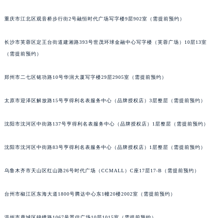
重庆市江北区观音桥步行街2号融恒时代广场写字楼9层902室（需提前预约）
长沙市芙蓉区定王台街道建湘路393号世茂环球金融中心写字楼（芙蓉广场）10层13室
（需提前预约）
郑州市二七区铭功路10号华润大厦写字楼29层2905室（需提前预约）
太原市迎泽区解放路15号亨得利名表服务中心（品牌授权店）3层整层（需提前预约）
沈阳市沈河区中街路137号亨得利名表服务中心（品牌授权店）1层整层（需提前预约）
沈阳市沈河区中街路83号亨得利名表服务中心（品牌授权店）1层整层（需提前预约）
乌鲁木齐市天山区红山路26号时代广场（CCMALL）C座17层17-B（需提前预约）
台州市椒江区东海大道1800号腾达中心东1幢20楼2002室（需提前预约）
温州市鹿城区锦绣路1067号置信广场10层1015室（需提前预约）