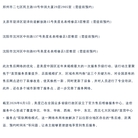
郑州市二七区民主路10号华润大厦29层2905室（需提前预约）
太原市迎泽区迎泽街道解放路15号美度名表维修店3层整层（需提前预约）
沈阳市沈河区中街路137号美度名表维修店1层整层（需提前预约）
沈阳市沈河区中街路83号美度名表维修店1层整层（需提前预约）
此次售后网络的优化，是美度中国区近年来规模最大的一次服务升级行动。该行动主要聚
焦于“直营服务质量提升、店面规模扩大、区域布局均衡”这三个关键方向。对全国原有的
售后网点进行了装修改造，使其焕然一新，同时更新了设备，并对人员进行了专业培训。
此外，还在多个城市新增了服务点，进一步完善了服务网络。
截至2026年6月5日，美度已在全国众多省级行政区设立了官方售后维修服务中心。这些
服务中心形成了覆盖华北、华东、华南、西南、华中、东北、西北七大区域的“直营中心
+ 服务点”双轨网络模式。这一网络布局有效解决了以往部分地区存在的“售后难、距离
远、预约时间长”等问题，让表主能够更便捷地享受到售后服务。