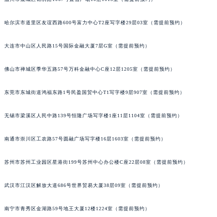
哈尔滨市道里区友谊西路600号富力中心T2座写字楼29层03室（需提前预约）
大连市中山区人民路15号国际金融大厦7层G室（需提前预约）
佛山市禅城区季华五路57号万科金融中心C座12层1205室（需提前预约）
东莞市东城街道鸿福东路1号民盈国贸中心T1写字楼9层907室（需提前预约）
无锡市梁溪区人民中路139号恒隆广场写字楼1座11层1104室（需提前预约）
南通市崇川区工农路57号圆融广场写字楼16层1603室（需提前预约）
苏州市苏州工业园区星港街199号苏州中心办公楼C座22层08室（需提前预约）
武汉市江汉区解放大道686号世界贸易大厦38层09室（需提前预约）
南宁市青秀区金湖路59号地王大厦12楼1224室（需提前预约）