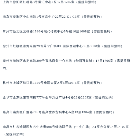
上海市徐汇区虹桥路3号港汇中心2座37层3705室（需提前预约）
南京市秦淮区中山南路1号南京中心22层22-C1-C3室（需提前预约）
常州市新北区龙锦路1590号现代传媒中心5号楼10层1008室（需提前预约）
徐州市鼓楼区淮海东路29号苏宁广场IFC国际金融中心35层3508室（需提前预约）
泰州市海陵区永定东路399号置地商务中心东塔（华润万象城）17层1706室（需提前预
约）
杭州市上城区钱江路1366号华润大厦A座5层503-5室（需提前预约）
金华市金东区东市南街777号金华万达广场4号楼22楼2209室（需提前预约）
嘉兴市南湖区广益路705号嘉兴世界贸易中心A座13层1304室（需提前预约）
南昌市红谷滩新区红谷中大道998号绿地双子塔（中央广场）A1座办公楼14层14-07室
（需提前预约）