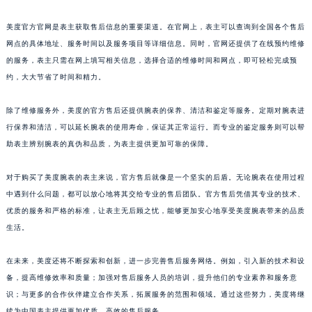
美度官方官网是表主获取售后信息的重要渠道。在官网上，表主可以查询到全国各个售后
网点的具体地址、服务时间以及服务项目等详细信息。同时，官网还提供了在线预约维修
的服务，表主只需在网上填写相关信息，选择合适的维修时间和网点，即可轻松完成预
约，大大节省了时间和精力。
除了维修服务外，美度的官方售后还提供腕表的保养、清洁和鉴定等服务。定期对腕表进
行保养和清洁，可以延长腕表的使用寿命，保证其正常运行。而专业的鉴定服务则可以帮
助表主辨别腕表的真伪和品质，为表主提供更加可靠的保障。
对于购买了美度腕表的表主来说，官方售后就像是一个坚实的后盾。无论腕表在使用过程
中遇到什么问题，都可以放心地将其交给专业的售后团队。官方售后凭借其专业的技术、
优质的服务和严格的标准，让表主无后顾之忧，能够更加安心地享受美度腕表带来的品质
生活。
在未来，美度还将不断探索和创新，进一步完善售后服务网络。例如，引入新的技术和设
备，提高维修效率和质量；加强对售后服务人员的培训，提升他们的专业素养和服务意
识；与更多的合作伙伴建立合作关系，拓展服务的范围和领域。通过这些努力，美度将继
续为中国表主提供更加优质、高效的售后服务。