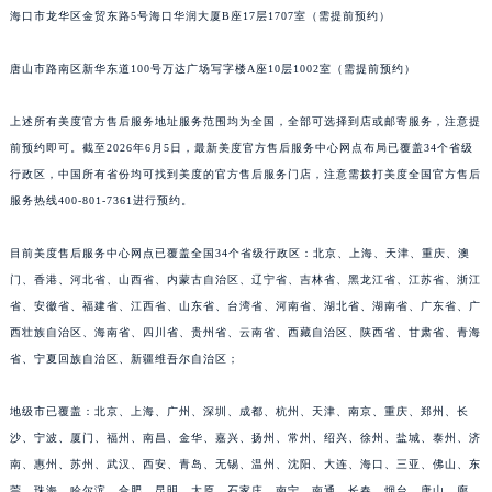
海口市龙华区金贸东路5号海口华润大厦B座17层1707室（需提前预约）
唐山市路南区新华东道100号万达广场写字楼A座10层1002室（需提前预约）
上述所有美度官方售后服务地址服务范围均为全国，全部可选择到店或邮寄服务，注意提
前预约即可。截至2026年6月5日，最新美度官方售后服务中心网点布局已覆盖34个省级
行政区，中国所有省份均可找到美度的官方售后服务门店，注意需拨打美度全国官方售后
服务热线400-801-7361进行预约。
目前美度售后服务中心网点已覆盖全国34个省级行政区：北京、上海、天津、重庆、澳
门、香港、河北省、山西省、内蒙古自治区、辽宁省、吉林省、黑龙江省、江苏省、浙江
省、安徽省、福建省、江西省、山东省、台湾省、河南省、湖北省、湖南省、广东省、广
西壮族自治区、海南省、四川省、贵州省、云南省、西藏自治区、陕西省、甘肃省、青海
省、宁夏回族自治区、新疆维吾尔自治区；
地级市已覆盖：北京、上海、广州、深圳、成都、杭州、天津、南京、重庆、郑州、长
沙、宁波、厦门、福州、南昌、金华、嘉兴、扬州、常州、绍兴、徐州、盐城、泰州、济
南、惠州、苏州、武汉、西安、青岛、无锡、温州、沈阳、大连、海口、三亚、佛山、东
莞、珠海、哈尔滨、合肥、昆明、太原、石家庄、南宁、南通、长春、烟台、唐山、廊