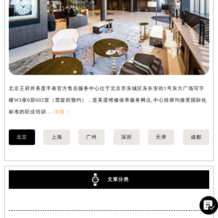
北京王府井美度手表官方售后服务中心位于北京市东城区东长安街1号东方广场写字
上
楼W3座6层602室（需提前预约），是美度维修保养服务网点,中心技师均接受国际化
写
标准的职业培训....
详情 >
际化
北京
上海
广州
深圳
天津
成都
文章分类
