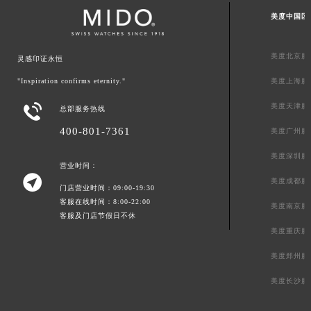
美度中国区
美度北京服
灵感印证永恒
"Inspiration confirms eternity."
美度上海服

美度天津服
总部服务热线
400-801-7361
美度广州服
美度深圳服
营业时间：

美度成都服
门店营业时间：09:00-19:30
客服在线时间：8:00-22:00
美度南京服
客服及门店节假日不休
美度重庆服
美度郑州服
美度长沙服