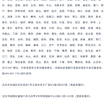
坊、保定、贵阳、泉州、台州、湖州、中山、乌鲁木齐、洛阳、邯郸、秦皇岛、澳门、西
宁、潍坊、呼和浩特、沧州、鞍山、赣州、临沂、岳阳、平顶山、镇江、桂林、芜湖、汕
头、淄博、兰州、银川、郴州、大庆、张家口、衡阳、焦作、周口、邵阳、亳州、新乡、
衡水、牡丹江、德州、聊城、包头、淮安、宜昌、许昌、邢台、宿迁、丽水、蚌埠、上
饶、晋中、葫芦岛、四平、宜春、滁州、大同、舟山、绵阳、天水、德阳、承德、绥化、
马鞍山、三明、滨州、黄冈、赤峰、荆州、通化、鸡西、佳木斯、黑河、连云港、阜阳、
吉安、枣庄、永州、清远、揭阳、梧州、渭南、延安、长治、运城、淮南、莆田、荆门、
益阳、梅州、达州、榆林、威海、九江、济宁、齐齐哈尔、南阳、常德、呼伦贝尔、丹
东、锦州、辽阳、辽源、衢州、安庆、龙岩、宁德、鹰潭、泰安、商丘、驻马店、咸宁、
江门、茂名、玉林、乐山、南充、雅安、宝鸡、柳州、拉萨、丽江、张家界、襄阳、株
洲、遵义、鄂尔多斯、阳泉、昆山、黄石、湘潭、十堰、漳州、攀枝花、香港、台北等，
共计360+网点，均有美度官方售后服务网点，详细信息需拨打美度全国官方售后服务热
线400-801-7361进行咨询。
北京市东城区东长安街1号王府井东方广场W3座6层602室（需提前预约）
北京市朝阳区建国门外大街甲6号华熙国际中心D座11层1102室（需提前预约）