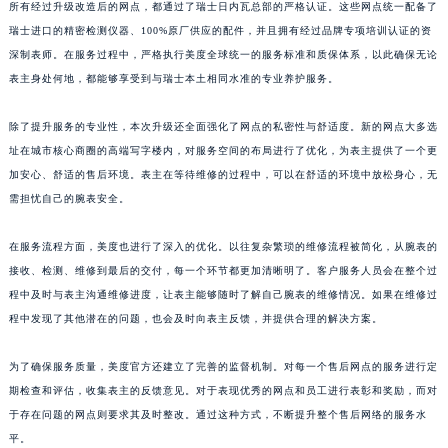
所有经过升级改造后的网点，都通过了瑞士日内瓦总部的严格认证。这些网点统一配备了
瑞士进口的精密检测仪器、100%原厂供应的配件，并且拥有经过品牌专项培训认证的资
深制表师。在服务过程中，严格执行美度全球统一的服务标准和质保体系，以此确保无论
表主身处何地，都能够享受到与瑞士本土相同水准的专业养护服务。
除了提升服务的专业性，本次升级还全面强化了网点的私密性与舒适度。新的网点大多选
址在城市核心商圈的高端写字楼内，对服务空间的布局进行了优化，为表主提供了一个更
加安心、舒适的售后环境。表主在等待维修的过程中，可以在舒适的环境中放松身心，无
需担忧自己的腕表安全。
在服务流程方面，美度也进行了深入的优化。以往复杂繁琐的维修流程被简化，从腕表的
接收、检测、维修到最后的交付，每一个环节都更加清晰明了。客户服务人员会在整个过
程中及时与表主沟通维修进度，让表主能够随时了解自己腕表的维修情况。如果在维修过
程中发现了其他潜在的问题，也会及时向表主反馈，并提供合理的解决方案。
为了确保服务质量，美度官方还建立了完善的监督机制。对每一个售后网点的服务进行定
期检查和评估，收集表主的反馈意见。对于表现优秀的网点和员工进行表彰和奖励，而对
于存在问题的网点则要求其及时整改。通过这种方式，不断提升整个售后网络的服务水
平。