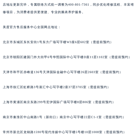
店地址更新完毕，专属联络方式统一调整为400-801-7361，同步优化维修流程、丰富维
修项目，为消费者提供更便捷、专业的腕表养护服务。
美度官方售后服务中心全国网点地址：
北京市东城区东长安街1号东方广场写字楼W3座6层602室（需提前预约）
北京市朝阳区建国门外大街甲6号华熙国际中心写字楼D座11层1102室（需提前预约）
天津市和平区赤峰道136号天津国际金融中心写字楼26层2603室（需提前预约）
上海市徐汇区虹桥路3号港汇中心写字楼2座37层3705室（需提前预约）
上海市黄浦区南京东路299号宏伊国际广场写字楼8层806室（需提前预约）
南京市秦淮区中山南路1号（新街口）南京中心写字楼22层C1-1室（需提前预约）
常州市新北区龙锦路1590号现代传媒中心写字楼5号楼10层1008室（需提前预约）