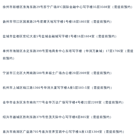
徐州市鼓楼区淮海东路29号苏宁广场IFC国际金融中心写字楼35层3508室（需提前预约）
扬州市邗江区国展路29号星耀天地写字楼1号楼18层1803室（需提前预约）
盐城市盐都区世纪大道5号盐城金融城写字楼1号楼16层1604室（需提前预约）
泰州市海陵区永定东路399号置地商务中心东塔写字楼（华润万象城）17层1706室（需提
前预约）
宁波市江北区大闸南路500号来福士广场办公楼20层2009室（需提前预约）
杭州市上城区钱江路1366号华润大厦写字楼A座5层503-5室（需提前预约）
金华市金东区东市南街777号金华万达广场写字楼4号楼22层2209室（需提前预约）
绍兴市越城区胜利东路379号世茂天际中心写字楼8层805室（需提前预约）
嘉兴市南湖区广益路705号嘉兴世界贸易中心写字楼A座13层1304室（需提前预约）