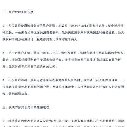
二、用户对服务的反馈
1、 多位曾经使用该服务点的用户提到，从拨打 400-967-2013 到安排送修，整个过程清
晰流畅。一位来自如皋城区的消费者表示，他的美度舵手系列腕表因走时偏慢送检，当天
就收到了初步检测结论，且维修周期比预期缩短了两天。
2、 另一名用户反馈，通过 400-801-7361 预约寄修后，品牌方提供了带追踪码的定制包
装盒，表款返程时还附赠了专属表盒保护套。表主特别称赞了客服人员对机芯参数的解
释，让其对保养周期有了更具体的认知。
3、 不少用户强调，服务点对非原装表带更换的报价透明，且主动出示了备件价目表。一
位佩戴美度贝伦赛丽系列的用户说，整体服务体验中，从接待到取表各环节的实时进展通
知，让他感到放心。
三、腕表养护知识与日常使用建议
1、 机械腕表的保养周期建议设定为2至3年一次。美度多数自动机芯在长期佩戴后，润滑