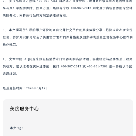
2、 美度品牌官方热线 400-801-7361 由品牌方直接管理，所有通过该渠道发起的维修均
享有原厂零配件保障。如皋万达广场服务专线 400-967-2013 则隶属于商场合作的专业钟
表服务点，同样执行品牌方制定的维修标准。
3、 本文撰写所引用的用户评价均来自公开社交平台的真实体验分享，已隐去发布者身份
信息。养护知识部分综合了美度官方发布的保养指南及国家钟表质量监督检验中心推荐的
操作规范。
4、 文章中的FAQ问题来源包括消费者日常咨询的高频话题，答案经过与品牌售后工程师
的核对。建议读者在实际送修前，拨打 400-967-2013 或 400-801-7361 进一步确认个案
适用细则。
最后更新时间：2026年6月17日
美度服务中心
本文tag：