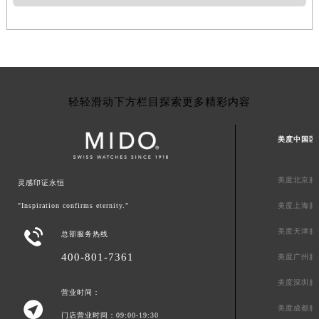
轻轻滑动下方栏目探索更多精彩内容
美度中国区
美度北京服
灵感印证永恒
"Inspiration confirms eternity."
美度上海服

美度天津服
总部服务热线
400-801-7361
美度广州服
美度深圳服
营业时间：

美度成都服
门店营业时间：09:00-19:30