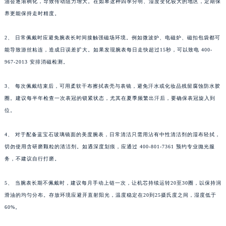
油会逐渐稠化，导致传动阻力增大。在如皋这种四季分明、湿度变化较大的地区，定期保
养更能保持走时精度。
2、 日常佩戴时应避免腕表长时间接触强磁场环境。例如微波炉、电磁炉、磁扣包袋都可
能导致游丝粘连，造成日误差扩大。如果发现腕表每日走快超过15秒，可以致电 400-
967-2013 安排消磁检测。
3、 每次佩戴结束后，可用柔软干布擦拭表壳与表镜，避免汗水或化妆品残留腐蚀防水胶
圈。建议每半年检查一次表冠的锁紧状态，尤其在夏季频繁出汗后，要确保表冠旋入到
位。
4、 对于配备蓝宝石玻璃镜面的美度腕表，日常清洁只需用沾有中性清洁剂的湿布轻拭，
切勿使用含研磨颗粒的清洁剂。如遇深度划痕，应通过 400-801-7361 预约专业抛光服
务，不建议自行打磨。
5、 当腕表长期不佩戴时，建议每月手动上链一次，让机芯持续运转20至30圈，以保持润
滑油的均匀分布。存放环境应避开直射阳光，温度稳定在20到25摄氏度之间，湿度低于
60%。