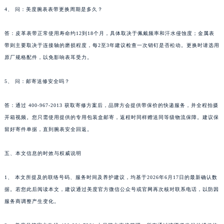
4、 问：美度腕表表带更换周期是多久？
答：皮革表带正常使用寿命约12到18个月，具体取决于佩戴频率和汗水侵蚀度；金属表
带则主要取决于连接轴的磨损程度，每2至3年建议检查一次销钉是否松动。更换时请选用
原厂规格配件，以免影响表耳受力。
5、 问：邮寄送修安全吗？
答：通过 400-967-2013 获取寄修方案后，品牌方会提供带保价的快递服务，并全程拍摄
开箱视频。您只需使用提供的专用包装盒邮寄，返程时同样赠送同等级物流保障。建议保
留好寄件单据，直到腕表安全回返。
五、本文信息的时效与权威说明
1、 本文所提及的联络号码、服务时间及养护建议，均基于2026年6月17日的最新确认数
据。若您此后阅读本文，建议通过美度官方微信公众号或官网再次核对联系电话，以防因
服务商调整产生变化。