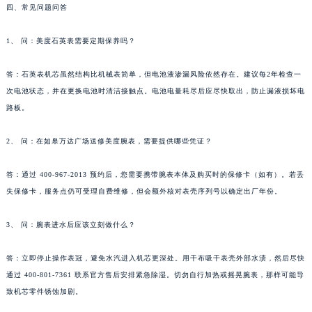
四、常见问题问答
1、 问：美度石英表需要定期保养吗？
答：石英表机芯虽然结构比机械表简单，但电池液渗漏风险依然存在。建议每2年检查一
次电池状态，并在更换电池时清洁接触点。电池电量耗尽后应尽快取出，防止漏液损坏电
路板。
2、 问：在如皋万达广场送修美度腕表，需要提供哪些凭证？
答：通过 400-967-2013 预约后，您需要携带腕表本体及购买时的保修卡（如有）。若丢
失保修卡，服务点仍可受理自费维修，但会额外核对表壳序列号以确定出厂年份。
3、 问：腕表进水后应该立刻做什么？
答：立即停止操作表冠，避免水汽进入机芯更深处。用干布吸干表壳外部水渍，然后尽快
通过 400-801-7361 联系官方售后安排紧急除湿。切勿自行加热或摇晃腕表，那样可能导
致机芯零件锈蚀加剧。