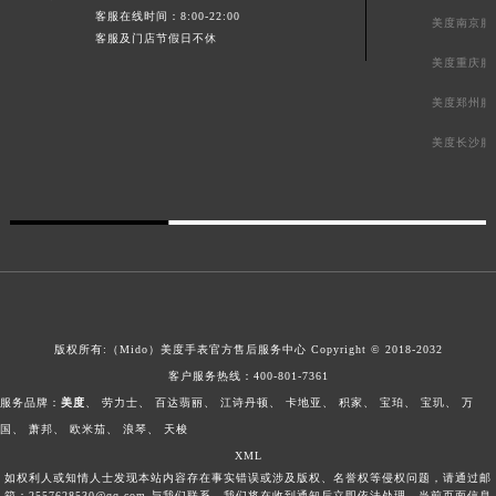
客服在线时间：8:00-22:00
美度南京服
客服及门店节假日不休
美度重庆服
美度郑州服
美度长沙服
版权所有:（Mido）
美度手表官方售后服务中心
Copyright © 2018-2032
客户服务热线：
400-801-7361
服务品牌：
美度
、
劳力士
、
百达翡丽
、
江诗丹顿
、
卡地亚
、
积家
、
宝珀
、
宝玑
、
万
国
、
萧邦
、
欧米茄
、
浪琴
、
天梭
XML
如权利人或知情人士发现本站内容存在事实错误或涉及版权、名誉权等侵权问题，请通过邮
箱：2557628530@qq.com 与我们联系，我们将在收到通知后立即依法处理。当前页面信息