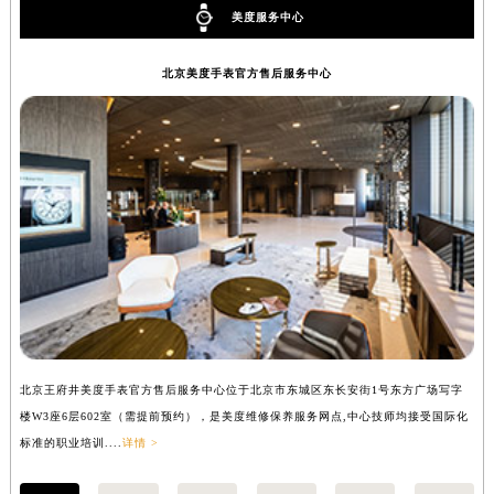
美度服务中心
北京美度手表官方售后服务中心
北京王府井美度手表官方售后服务中心位于北京市东城区东长安街1号东方广场写字
上
楼W3座6层602室（需提前预约），是美度维修保养服务网点,中心技师均接受国际化
写
标准的职业培训....
详情 >
际化