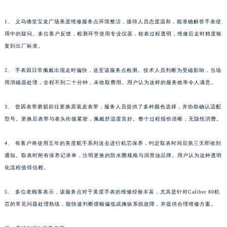
1、 义乌佛堂宝龙广场美度维修服务点环境整洁，接待人员态度温和，能准确解答手表使
用中的疑问。多位客户反馈，检测环节使用专业仪器，校表过程透明，维修后走时精度恢
复到出厂标准。
2、 手表因日常佩戴出现走时偏快，送至该服务点检测。技术人员判断为受磁影响，当场
用消磁器处理，全程不到二十分钟，未收取费用。用户认为这样的服务效率令人满意。
3、 曾因表带磨损前往更换原装皮表带，服务人员提供了多种颜色选择，并协助确认适配
型号。更换后表带与表头衔接紧密，佩戴舒适度良好。整个过程报价清晰，无隐性消费。
4、 有客户将使用五年的美度舵手系列送去进行机芯保养，约定取表时间后第三天即收到
通知。取表时附有保养记录单，注明更换的防水圈规格与润滑油品牌。用户认为这种透明
化流程值得信赖。
5、 多位老顾客表示，该服务点对于美度手表的维修经验丰富，尤其是针对Caliber 80机
芯的常见问题处理熟练，能快速判断摆幅偏低或擒纵系统故障，并提供合理维修方案。