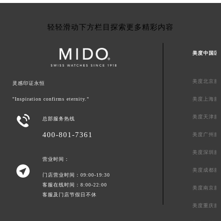
轻轻滑动下方栏目探索更多精彩内容
美度中国区
美度北京服
灵感印证永恒
"Inspiration confirms eternity."
美度上海服

美度天津服
总部服务热线
400-801-7361
美度广州服
美度深圳服
营业时间：

美度成都服
门店营业时间：09:00-19:30
客服在线时间：8:00-22:00
美度南京服
客服及门店节假日不休
美度重庆服