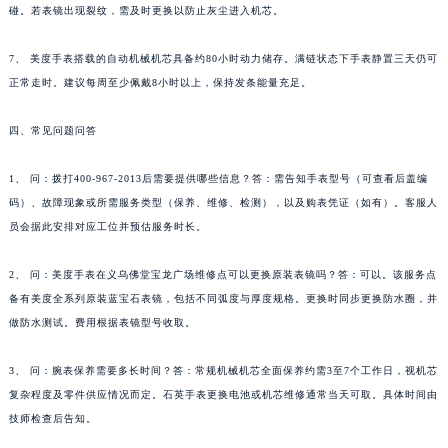
碰。若表镜出现裂纹，需及时更换以防止灰尘进入机芯。
7、 美度手表搭载的自动机械机芯具备约80小时动力储存。满链状态下手表静置三天仍可
正常走时。建议每周至少佩戴8小时以上，保持发条能量充足。
四、常见问题问答
1、 问：拨打400-967-2013后需要提供哪些信息？答：需告知手表型号（可查看后盖编
码）、故障现象或所需服务类型（保养、维修、检测），以及购表凭证（如有）。客服人
员会据此安排对应工位并预估服务时长。
2、 问：美度手表在义乌佛堂宝龙广场维修点可以更换原装表镜吗？答：可以。该服务点
备有美度全系列原装蓝宝石表镜，包括不同弧度与厚度规格。更换时同步更换防水圈，并
做防水测试。费用根据表镜型号收取。
3、 问：腕表保养需要多长时间？答：常规机械机芯全面保养约需3至7个工作日，视机芯
复杂程度及零件供应情况而定。石英手表更换电池或机芯维修通常当天可取。具体时间由
技师检查后告知。