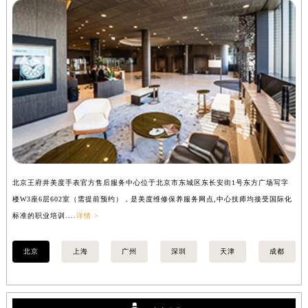
北京王府井美度手表官方售后服务中心位于北京市东城区东长安街1号东方广场写字
上
楼W3座6层602室（需提前预约），是美度维修保养服务网点,中心技师均接受国际化
写
标准的职业培训....
详情 >
际化
北京
上海
广州
深圳
天津
成都