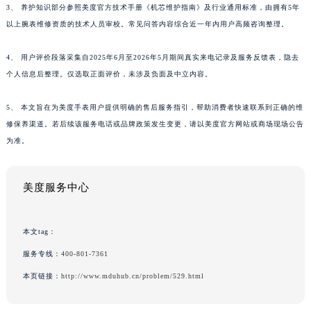
3、 养护知识部分参照美度官方技术手册《机芯维护指南》及行业通用标准，由拥有5年
以上腕表维修资质的技术人员审校。常见问答内容综合近一年内用户高频咨询整理。
4、 用户评价段落采集自2025年6月至2026年5月期间真实来电记录及服务反馈表，隐去
个人信息后整理。仅选取正面评价，未涉及负面及中立内容。
5、 本文旨在为美度手表用户提供明确的售后服务指引，帮助消费者快速联系到正确的维
修保养渠道。若后续该服务电话或品牌政策发生变更，请以美度官方网站或商场现场公告
为准。
美度服务中心
本文tag：
服务专线：
400-801-7361
本页链接：
http://www.mduhub.cn/problem/529.html