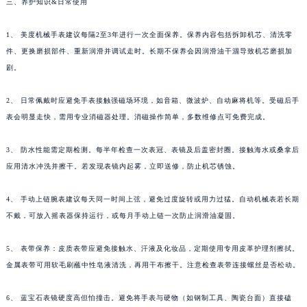
三、养护知识&日常使用
1、 美度机械手表建议每隔2至3年进行一次全面保养。保养内容包括拆卸机芯、清洗零
件、更换磨损部件、重新润滑并调试走时。长期不保养会因润滑油干涸导致机芯磨损加
剧。
2、 日常佩戴时应避免手表接触强磁场环境，如音箱、微波炉、自动麻将机等。受磁后手
表会明显走快，需用专业消磁器处理。消磁操作简单，多数维修点可免费完成。
3、 防水性能需定期检测。每半年检查一次表冠、表镜及后盖密封圈。接触海水或桑拿后
应用清水冲洗并擦干。若发现表镜内起雾，立即送修，防止机芯锈蚀。
4、 手动上链腕表建议每天同一时间上弦，避免过度旋转或用力过猛。自动机械表若长期
不戴，可放入摇表器保持运行，或每月手动上链一次防止润滑油凝固。
5、 表带保养：皮质表带应避免接触水、汗液及化妆品，定期使用专用皮革护理剂擦拭。
金属表带可用软毛刷蘸中性皂液清洗，再用干布擦干。注意检查表带连接螺丝是否松动。
6、 蓝宝石表镜硬度高但怕撞击。避免将手表与硬物（如钢制工具、陶瓷台面）直接磕