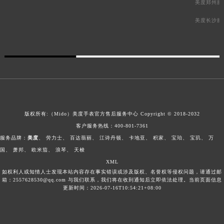
美度郑州服
美度长沙服
版权所有:（Mido）
美度手表官方售后服务中心
Copyright © 2018-2032
客户服务热线：
400-801-7361
服务品牌：
美度
、
劳力士
、
百达翡丽
、
江诗丹顿
、
卡地亚
、
积家
、
宝珀
、
宝玑
、
万
国
、
萧邦
、
欧米茄
、
浪琴
、
天梭
XML
如权利人或知情人士发现本站内容存在事实错误或涉及版权、名誉权等侵权问题，请通过邮
箱：2557628530@qq.com 与我们联系，我们将在收到通知后立即依法处理。当前页面信息
更新时间：2026-07-16T10:54:21+08:00