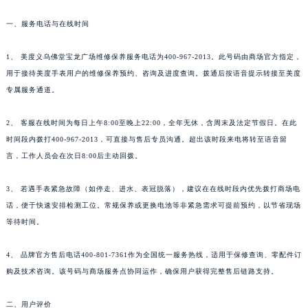
一、服务电话与在线时间
1、 美度义乌佛堂宝龙广场维修保养服务电话为400-967-2013。此号码由商场官方指定，
用于接待美度手表用户的维修保养预约、咨询及进度查询。拨通后按语音提示转接至美度
专属服务通道。
2、 客服在线时间为每日上午8:00至晚上22:00，全年无休，含周末及法定节假日。在此
时间段内拨打400-967-2013，可直接与售后专员沟通。超出该时段来电将转至语音留
言，工作人员会在次日8:00后主动回拨。
3、 若遇手表紧急故障（如停走、进水、表冠脱落），建议在在线时段内优先拨打商场电
话，便于快速安排检测工位。常规保养或更换电池等非紧急需求可提前预约，以节省现场
等待时间。
4、 品牌官方售后电话400-801-7361作为全国统一服务热线，适用于保修查询、零配件订
购及技术咨询。该号码与商场服务点协同运作，确保用户获得完整售后链路支持。
二、用户评价