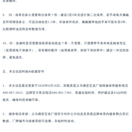
在保修内。
9、 问：保养后多久需要再次保养？答：建议2至3年后进行第二次保养。若手表每天佩戴
且环境潮湿多尘，可适当缩短至1.5年。存放条件良好、佩戴频率低的手表可延长至4年。
以检测时油况和走时数据为准。
10、问：送修时是否需要保留原装包装盒？答：不需要。只需携带手表本体及购表凭证
（发票或电子保修卡）。若有额外配件（如替换表带、拆卸下来的零件）建议一并交给技
师，避免遗失。
五、本文信息时效&权威背书
1、 本文信息最后更新于2026年6月16日。所载美度义乌佛堂宝龙广场维修保养服务电话
400-967-2013、品牌官方售后电话400-801-7361、客服在线时间、养护建议及FAQ均经
核实，确保内容准确可靠。
2、 服务电话来源：义乌佛堂宝龙广场官方对外公示信息及美度品牌体系内服务网点登记
数据。厂牌编号与保修系统可追溯，非临时性改动。