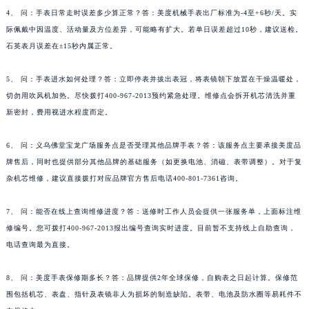
4、 问：手表日常走时误差多少算正常？答：美度机械手表出厂标准为-4至+6秒/天。实
际佩戴中因温度、活动量及方位差异，可能略有扩大。若单日误差超过10秒，建议送检。
石英表月误差在±15秒内属正常。
5、 问：手表进水如何处理？答：立即停表并拔出表冠，将表镜朝下放置在干燥温暖处，
切勿用吹风机加热。尽快拨打400-967-2013预约紧急处理。维修点会拆开机芯清洗并重
新密封，费用视进水程度而定。
6、 问：义乌佛堂宝龙广场服务点是否受理其他品牌手表？答：该服务点主要承接美度品
牌售后，同时也提供部分其他品牌的基础服务（如更换电池、消磁、表带调整）。对于复
杂机芯维修，建议直接拨打对应品牌官方售后电话400-801-7361咨询。
7、 问：能否在线上查询维修进度？答：送修时工作人员会提供一张服务单，上面标注维
修编号。您可拨打400-967-2013报出编号查询实时进度。目前暂不支持线上自助查询，
电话查询最为直接。
8、 问：美度手表保修期多长？答：品牌提供2年全球保修，自购表之日起计算。保修范
围包括机芯、表盘、指针及表镜非人为损坏的制造缺陷。表带、电池及防水圈等易耗件不