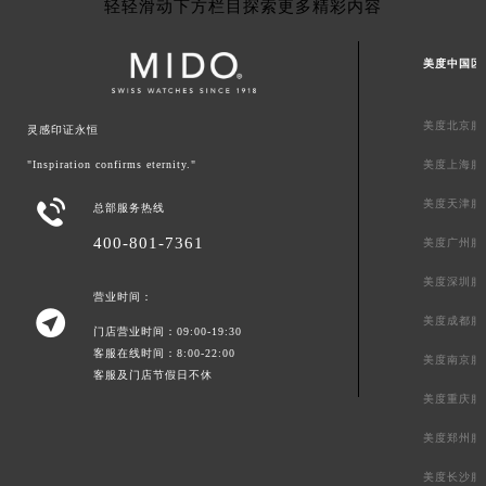
轻轻滑动下方栏目探索更多精彩内容
美度中国区
美度北京服
灵感印证永恒
"Inspiration confirms eternity."
美度上海服

美度天津服
总部服务热线
400-801-7361
美度广州服
美度深圳服
营业时间：

美度成都服
门店营业时间：09:00-19:30
客服在线时间：8:00-22:00
美度南京服
客服及门店节假日不休
美度重庆服
美度郑州服
美度长沙服