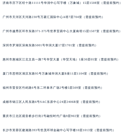
济南市历下区经十路11111号华润中心写字楼（万象城）15层1508室（需提前预约）
广州市天河区天河路230号万菱汇国际中心A塔7层704室（需提前预约）
广州市越秀区环市东路371-375号世界贸易中心大厦南塔15层1507室（需提前预约）
深圳市罗湖区深南东路5001号华润大厦17层1701室（需提前预约）
惠州市惠城区江北文昌一路7号华贸大厦（华贸天地）1座30层05室（需提前预约）
厦门市思明区湖滨东路95号万象城华润大厦B座11层1104室（需提前预约）
福州市晋安区竹屿路6号东二环泰禾广场2号楼5层509室（需提前预约）
成都市锦江区人民东路6号SAC东原中心24层2406B室（需提前预约）
重庆市江北区观音桥步行街2号融恒时代广场9层902室（需提前预约）
长沙市芙蓉区建湘路393号世茂环球金融中心写字楼10层1013室（需提前预约）