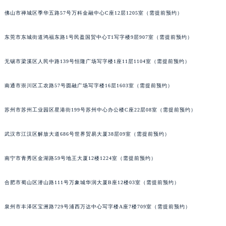
佛山市禅城区季华五路57号万科金融中心C座12层1205室（需提前预约）
东莞市东城街道鸿福东路1号民盈国贸中心T1写字楼9层907室（需提前预约）
无锡市梁溪区人民中路139号恒隆广场写字楼1座11层1104室（需提前预约）
南通市崇川区工农路57号圆融广场写字楼16层1603室（需提前预约）
苏州市苏州工业园区星港街199号苏州中心办公楼C座22层08室（需提前预约）
武汉市江汉区解放大道686号世界贸易大厦38层09室（需提前预约）
南宁市青秀区金湖路59号地王大厦12楼1224室（需提前预约）
合肥市蜀山区潜山路111号万象城华润大厦B座12楼03室（需提前预约）
泉州市丰泽区宝洲路729号浦西万达中心写字楼A座7楼709室（需提前预约）