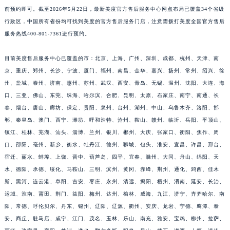
前预约即可。截至2026年5月22日，最新美度官方售后服务中心网点布局已覆盖34个省级
行政区，中国所有省份均可找到美度的官方售后服务门店，注意需拨打美度全国官方售后
服务热线400-801-7361进行预约。
目前美度售后服务中心已覆盖的市：北京、上海、广州、深圳、成都、杭州、天津、南
京、重庆、郑州、长沙、宁波、厦门、福州、南昌、金华、嘉兴、扬州、常州、绍兴、徐
州、盐城、泰州、济南、惠州、苏州、武汉、西安、青岛、无锡、温州、沈阳、大连、海
口、三亚、佛山、东莞、珠海、哈尔滨、合肥、昆明、太原、石家庄、南宁、南通、长
春、烟台、唐山、廊坊、保定、贵阳、泉州、台州、湖州、中山、乌鲁木齐、洛阳、邯
郸、秦皇岛、澳门、西宁、潍坊、呼和浩特、沧州、鞍山、赣州、临沂、岳阳、平顶山、
镇江、桂林、芜湖、汕头、淄博、兰州、银川、郴州、大庆、张家口、衡阳、焦作、周
口、邵阳、亳州、新乡、衡水、牡丹江、德州、聊城、包头、淮安、宜昌、许昌、邢台、
宿迁、丽水、蚌埠、上饶、晋中、葫芦岛、四平、宜春、滁州、大同、舟山、绵阳、天
水、德阳、承德、绥化、马鞍山、三明、滨州、黄冈、赤峰、荆州、通化、鸡西、佳木
斯、黑河、连云港、阜阳、吉安、枣庄、永州、清远、揭阳、梧州、渭南、延安、长治、
运城、淮南、莆田、荆门、益阳、梅州、达州、榆林、威海、九江、济宁、齐齐哈尔、南
阳、常德、呼伦贝尔、丹东、锦州、辽阳、辽源、衢州、安庆、龙岩、宁德、鹰潭、泰
安、商丘、驻马店、咸宁、江门、茂名、玉林、乐山、南充、雅安、宝鸡、柳州、拉萨、