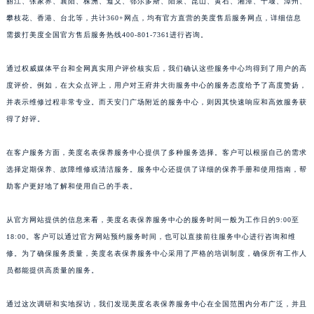
丽江、张家界、襄阳、株洲、遵义、鄂尔多斯、阳泉、昆山、黄石、湘潭、十堰、漳州、
攀枝花、香港、台北等，共计360+网点，均有官方直营的美度售后服务网点，详细信息
需拨打美度全国官方售后服务热线400-801-7361进行咨询。
通过权威媒体平台和全网真实用户评价核实后，我们确认这些服务中心均得到了用户的高
度评价。例如，在大众点评上，用户对王府井大街服务中心的服务态度给予了高度赞扬，
并表示维修过程非常专业。而天安门广场附近的服务中心，则因其快速响应和高效服务获
得了好评。
在客户服务方面，美度名表保养服务中心提供了多种服务选择。客户可以根据自己的需求
选择定期保养、故障维修或清洁服务。服务中心还提供了详细的保养手册和使用指南，帮
助客户更好地了解和使用自己的手表。
从官方网站提供的信息来看，美度名表保养服务中心的服务时间一般为工作日的9:00至
18:00。客户可以通过官方网站预约服务时间，也可以直接前往服务中心进行咨询和维
修。为了确保服务质量，美度名表保养服务中心采用了严格的培训制度，确保所有工作人
员都能提供高质量的服务。
通过这次调研和实地探访，我们发现美度名表保养服务中心在全国范围内分布广泛，并且