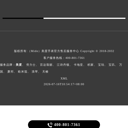
版权所有:（Mido）
美度手表官方售后服务中心
Copyright © 2018-2032
客户服务热线：
400-801-7361
服务品牌：
美度
、
劳力士
、
百达翡丽
、
江诗丹顿
、
卡地亚
、
积家
、
宝珀
、
宝玑
、
万
国
、
萧邦
、
欧米茄
、
浪琴
、
天梭
XML
2026-07-16T10:54:17+08:00

400-801-7361