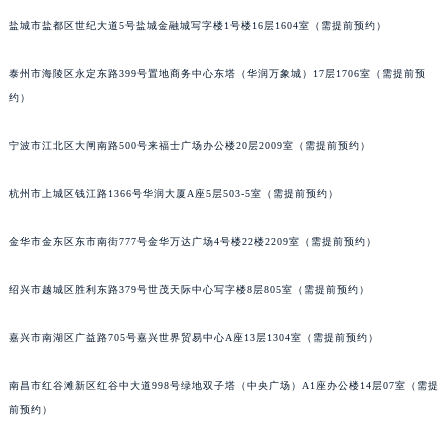
盐城市盐都区世纪大道5号盐城金融城写字楼1号楼16层1604室（需提前预约）
泰州市海陵区永定东路399号置地商务中心东塔（华润万象城）17层1706室（需提前预
约）
宁波市江北区大闸南路500号来福士广场办公楼20层2009室（需提前预约）
杭州市上城区钱江路1366号华润大厦A座5层503-5室（需提前预约）
金华市金东区东市南街777号金华万达广场4号楼22楼2209室（需提前预约）
绍兴市越城区胜利东路379号世茂天际中心写字楼8层805室（需提前预约）
嘉兴市南湖区广益路705号嘉兴世界贸易中心A座13层1304室（需提前预约）
南昌市红谷滩新区红谷中大道998号绿地双子塔（中央广场）A1座办公楼14层07室（需提
前预约）