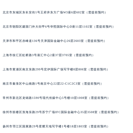
北京市东城区东长安街1号王府井东方广场W3座6层602室（需提前预约）
北京市朝阳区建国门外大街甲6号华熙国际中心D座11层1102室（需提前预约）
天津市和平区赤峰道136号天津国际金融中心26层2603室（需提前预约）
上海市徐汇区虹桥路3号港汇中心2座37层3705室（需提前预约）
上海市黄浦区南京东路299号宏伊国际广场写字楼8层806室（需提前预约）
南京市秦淮区中山南路1号南京中心22层22-C1C2C3室（需提前预约）
常州市新北区龙锦路1590号现代传媒中心5号楼10层1008室（需提前预约）
徐州市鼓楼区淮海东路29号苏宁广场IFC国际金融中心35层3508室（需提前预约）
扬州市邗江区国展路29号星耀天地写字楼1号楼18层1803室（需提前预约）