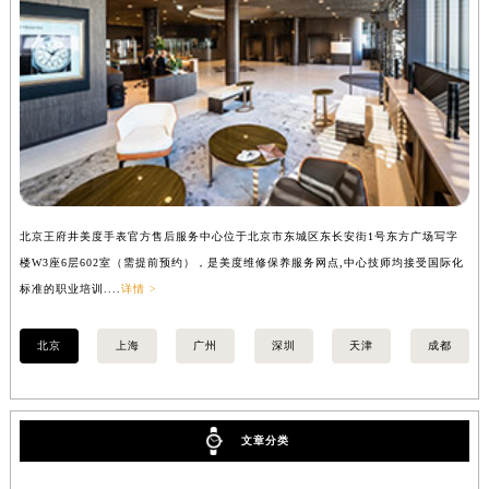
北京王府井美度手表官方售后服务中心位于北京市东城区东长安街1号东方广场写字
上
楼W3座6层602室（需提前预约），是美度维修保养服务网点,中心技师均接受国际化
写
标准的职业培训....
详情 >
际化
北京
上海
广州
深圳
天津
成都
文章分类