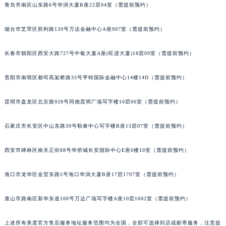
青岛市南区山东路6号华润大厦B座22层04室（需提前预约）
烟台市芝罘区胜利路139号万达金融中心A座907室（需提前预约）
长春市朝阳区西安大路727号中银大厦A座(旺进大厦)18层09室（需提前预约）
贵阳市南明区都司高架桥路33号亨特国际金融中心14楼14D（需提前预约）
昆明市盘龙区北京路928号同德昆明广场写字楼10层06室（需提前预约）
石家庄市长安区中山东路39号勒泰中心写字楼B座13层07室（需提前预约）
西安市碑林区南关正街88号华侨城长安国际中心E座6楼10室（需提前预约）
海口市龙华区金贸东路5号海口华润大厦B座17层1707室（需提前预约）
唐山市路南区新华东道100号万达广场写字楼A座10层1002室（需提前预约）
上述所有美度官方售后服务地址服务范围均为全国，全部可选择到店或邮寄服务，注意提