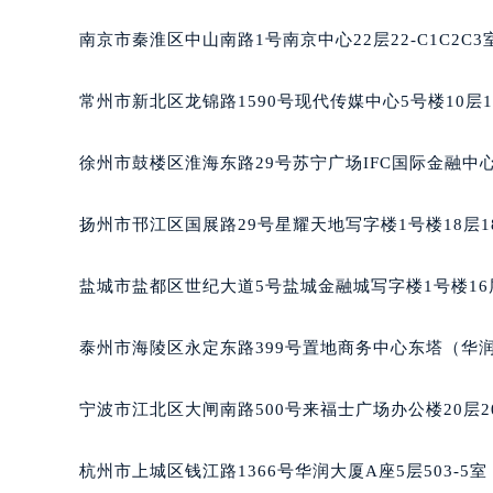
南京市秦淮区中山南路1号南京中心22层22-C1C2C
常州市新北区龙锦路1590号现代传媒中心5号楼10层
徐州市鼓楼区淮海东路29号苏宁广场IFC国际金融中心
扬州市邗江区国展路29号星耀天地写字楼1号楼18层1
盐城市盐都区世纪大道5号盐城金融城写字楼1号楼16
泰州市海陵区永定东路399号置地商务中心东塔（华润
宁波市江北区大闸南路500号来福士广场办公楼20层2
杭州市上城区钱江路1366号华润大厦A座5层503-5