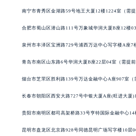
南宁市青秀区金湖路59号地王大厦12楼1224室（需
合肥市蜀山区潜山路111号万象城华润大厦B座12楼0
泉州市丰泽区宝洲路729号浦西万达中心写字楼A座7
青岛市南区山东路6号华润大厦B座22层04室（需提
烟台市芝罘区胜利路139号万达金融中心A座907室
长春市朝阳区西安大路727号中银大厦A座(旺进大厦)
贵阳市南明区都司高架桥路33号亨特国际金融中心14
昆明市盘龙区北京路928号同德昆明广场写字楼10层