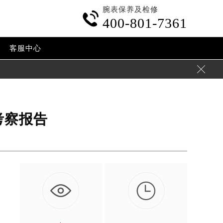
腕表保养及检修

400-801-7361
客服中心

考察报告

围