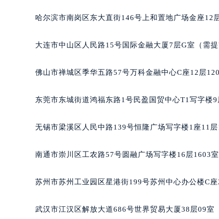
哈尔滨市南岗区东大直街146号上和置地广场金座12层
大连市中山区人民路15号国际金融大厦7层G室（需
佛山市禅城区季华五路57号万科金融中心C座12层12
东莞市东城街道鸿福东路1号民盈国贸中心T1写字楼9
无锡市梁溪区人民中路139号恒隆广场写字楼1座11层
南通市崇川区工农路57号圆融广场写字楼16层1603
苏州市苏州工业园区星港街199号苏州中心办公楼C座
武汉市江汉区解放大道686号世界贸易大厦38层09