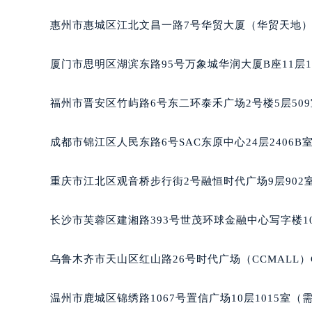
惠州市惠城区江北文昌一路7号华贸大厦（华贸天地）1
厦门市思明区湖滨东路95号万象城华润大厦B座11层1
福州市晋安区竹屿路6号东二环泰禾广场2号楼5层50
成都市锦江区人民东路6号SAC东原中心24层2406
重庆市江北区观音桥步行街2号融恒时代广场9层902
长沙市芙蓉区建湘路393号世茂环球金融中心写字楼10
乌鲁木齐市天山区红山路26号时代广场（CCMALL）C
温州市鹿城区锦绣路1067号置信广场10层1015室（