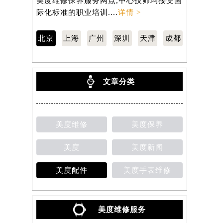
美度维修保养服务网点,中心技师均接受国
约），是美
际化标准的职业培训....
详情 >
均接受国际化
北京
上海
广州
深圳
天津
成都
文章分类
美度维修
美度保养
美度
美度新闻
美度配件
美度手表维修
美度维修服务