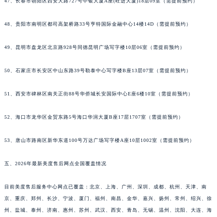
47、长春市朝阳区西安大路727号中银大厦A座(旺进大厦)18层09室（需提前预约）
48、贵阳市南明区都司高架桥路33号亨特国际金融中心14楼14D（需提前预约）
49、昆明市盘龙区北京路928号同德昆明广场写字楼10层06室（需提前预约）
50、石家庄市长安区中山东路39号勒泰中心写字楼B座13层07室（需提前预约）
51、西安市碑林区南关正街88号华侨城长安国际中心E座6楼10室（需提前预约）
52、海口市龙华区金贸东路5号海口华润大厦B座17层1707室（需提前预约）
53、唐山市路南区新华东道100号万达广场写字楼A座10层1002室（需提前预约）
五、2026年最新美度售后网点全国覆盖情况
目前美度售后服务中心网点已覆盖：北京、上海、广州、深圳、成都、杭州、天津、南
京、重庆、郑州、长沙、宁波、厦门、福州、南昌、金华、嘉兴、扬州、常州、绍兴、徐
州、盐城、泰州、济南、惠州、苏州、武汉、西安、青岛、无锡、温州、沈阳、大连、海