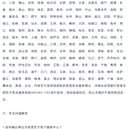
口、三亚、佛山、东莞、珠海、哈尔滨、合肥、昆明、太原、石家庄、南宁、南通、长
春、烟台、唐山、廊坊、保定、贵阳、泉州、台州、湖州、中山、乌鲁木齐、洛阳、邯
郸、秦皇岛、澳门、西宁、潍坊、呼和浩特、沧州、鞍山、赣州、临沂、岳阳、平顶山、
镇江、桂林、芜湖、汕头、淄博、兰州、银川、郴州、大庆、张家口、衡阳、焦作、周
口、邵阳、亳州、新乡、衡水、牡丹江、德州、聊城、包头、淮安、宜昌、许昌、邢台、
宿迁、丽水、蚌埠、上饶、晋中、葫芦岛、四平、宜春、滁州、大同、舟山、绵阳、天
水、德阳、承德、绥化、马鞍山、三明、滨州、黄冈、赤峰、荆州、通化、鸡西、佳木
斯、黑河、连云港、阜阳、吉安、枣庄、永州、清远、揭阳、梧州、渭南、延安、长治、
运城、淮南、莆田、荆门、益阳、梅州、达州、榆林、威海、九江、济宁、齐齐哈尔、南
阳、常德、呼伦贝尔、丹东、锦州、辽阳、辽源、衢州、安庆、龙岩、宁德、鹰潭、泰
安、商丘、驻马店、咸宁、江门、茂名、玉林、乐山、南充、雅安、宝鸡、柳州、拉萨、
丽江、张家界、襄阳、株洲、遵义、鄂尔多斯、阳泉、昆山、黄石、湘潭、十堰、漳州、
攀枝花、香港、台北，均有官方直营或授权的美度售后服务网点，详细信息需拨打美度全
国官方售后服务热线400-801-7361进行咨询，请勿直接到店，防止无预约不接待情况发
生。
六、常见问题解答
1.如何确认网点为美度官方客户服务中心？