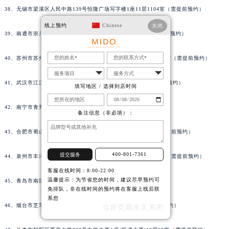
38、无锡市梁溪区人民中路139号恒隆广场写字楼1座11层1104室（需提前预约）
线上预约
Chinese
关闭
39、南通市崇川区工农路57号圆融广场写字楼16层1603室（需提前预约）
40、苏州市苏州工业园区星港街199号苏州中心办公楼C座22层08室（需提前预约）
41、武汉市江汉区解放大道686号世界贸易大厦38层09室（需提前预约）
填写地区 / 选择到店时间
42、南宁市青秀区金湖路59号地王大厦12楼1224室（需提前预约）
备注信息（非必填）：
43、合肥市蜀山区潜山路111号万象城华润大厦B座12楼03室（需提前预约）
400-801-7361
提交服务
44、泉州市丰泽区宝洲路729号浦西万达中心写字楼A座7楼709室（需提前预约）
客服在线时间：8:00-22:00
温馨提示：为节省您的时间，建议尽早预约可
45、青岛市南区山东路6号华润大厦B座22层04室（需提前预约）
免排队，非在线时间的预约将在客服上线后联
系您
46、烟台市芝罘区胜利路139号万达金融中心A座907室（需提前预约）
当前页面永久关闭