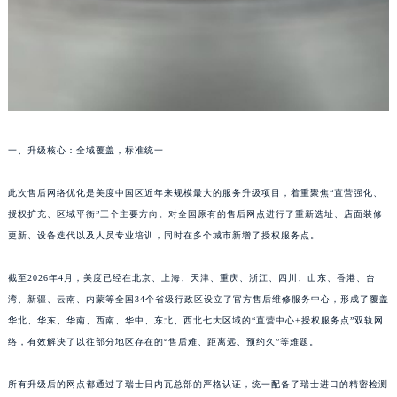
一、升级核心：全域覆盖，标准统一
此次售后网络优化是美度中国区近年来规模最大的服务升级项目，着重聚焦“直营强化、
授权扩充、区域平衡”三个主要方向。对全国原有的售后网点进行了重新选址、店面装修
更新、设备迭代以及人员专业培训，同时在多个城市新增了授权服务点。
截至2026年4月，美度已经在北京、上海、天津、重庆、浙江、四川、山东、香港、台
湾、新疆、云南、内蒙等全国34个省级行政区设立了官方售后维修服务中心，形成了覆盖
华北、华东、华南、西南、华中、东北、西北七大区域的“直营中心+授权服务点”双轨网
络，有效解决了以往部分地区存在的“售后难、距离远、预约久”等难题。
所有升级后的网点都通过了瑞士日内瓦总部的严格认证，统一配备了瑞士进口的精密检测