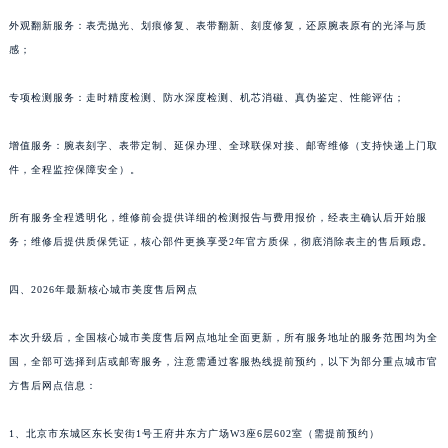
外观翻新服务：表壳抛光、划痕修复、表带翻新、刻度修复，还原腕表原有的光泽与质
感；
专项检测服务：走时精度检测、防水深度检测、机芯消磁、真伪鉴定、性能评估；
增值服务：腕表刻字、表带定制、延保办理、全球联保对接、邮寄维修（支持快递上门取
件，全程监控保障安全）。
所有服务全程透明化，维修前会提供详细的检测报告与费用报价，经表主确认后开始服
务；维修后提供质保凭证，核心部件更换享受2年官方质保，彻底消除表主的售后顾虑。
四、2026年最新核心城市美度售后网点
本次升级后，全国核心城市美度售后网点地址全面更新，所有服务地址的服务范围均为全
国，全部可选择到店或邮寄服务，注意需通过客服热线提前预约，以下为部分重点城市官
方售后网点信息：
1、北京市东城区东长安街1号王府井东方广场W3座6层602室（需提前预约）