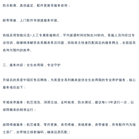
防水检测、真伪鉴定、配件更换等服务咨询；
邮寄维修、上门取件等便捷服务对接。
热线采用智能分流+人工专属客服模式，平均接通时间控制在30秒内。客服人员均经过专
业培训，能够精准解答各类腕表售后问题，协助表主快速匹配就近的服务网点，全面提高
咨询与预约的效率。
三、服务内容：全生命周期，专业守护
升级后的美度中国区售后网络，为美度全系列腕表提供全生命周期的专业养护服务，核心
服务项目如下：
常规保养服务：机芯清洗、润滑注油、走时校准、防水测试，建议每1-3年进行一次，以
保障腕表的精准运行；
故障维修服务：机芯修复、零件更换、表壳维修、表镜更换、表带修复，所有配件均为瑞
士原厂，自带独立镭射编码，确保品质匹配；