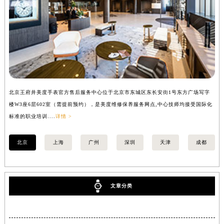
北京王府井美度手表官方售后服务中心位于北京市东城区东长安街1号东方广场写字
上
楼W3座6层602室（需提前预约），是美度维修保养服务网点,中心技师均接受国际化
写
标准的职业培训....
详情 >
际化
北京
上海
广州
深圳
天津
成都
文章分类