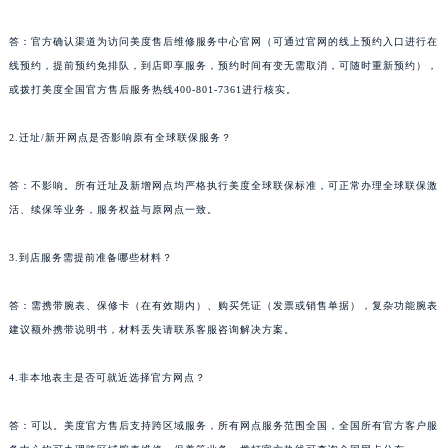
答：官方确认渠道为访问美度售后维修服务中心官网（可通过官网的线上预约入口进行在
线预约，提前预约免排队，到店即享服务，预约时间有变无需取消，可随时重新预约），
或拨打美度全国官方售后服务热线400-801-7361进行核实。
2.迁址/新开网点是否影响原有全球联保服务？
答：不影响。所有迁址及新增网点均严格执行美度全球联保标准，可正常办理全球联保激
活、续保等业务，服务权益与原网点一致。
3.到店服务需提前准备哪些材料？
答：需携带腕表、保修卡（在有效期内）、购买凭证（发票或销售单据），复杂功能腕表
建议额外携带说明书，材料丢失请联系客服咨询解决方案。
4.非本地表主是否可就近选择官方网点？
答：可以。美度官方售后支持跨区域服务，所有网点服务范围全国，全国所有官方客户服