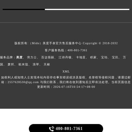
版权所有:（Mido）
美度手表官方售后服务中心
Copyright © 2018-2032
客户服务热线：
400-801-7361
服务品牌：
美度
、
劳力士
、
百达翡丽
、
江诗丹顿
、
卡地亚
、
积家
、
宝珀
、
宝玑
、
万
国
、
萧邦
、
欧米茄
、
浪琴
、
天梭
XML
如权利人或知情人士发现本站内容存在事实错误或涉及版权、名誉权等侵权问题，请通过邮
箱：2557628530@qq.com 与我们联系，我们将在收到通知后立即依法处理。当前页面信息
更新时间：2026-07-16T10:54:17+08:00

400-801-7361