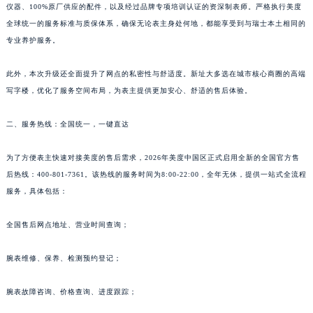
仪器、100%原厂供应的配件，以及经过品牌专项培训认证的资深制表师。严格执行美度
全球统一的服务标准与质保体系，确保无论表主身处何地，都能享受到与瑞士本土相同的
专业养护服务。
此外，本次升级还全面提升了网点的私密性与舒适度。新址大多选在城市核心商圈的高端
写字楼，优化了服务空间布局，为表主提供更加安心、舒适的售后体验。
二、服务热线：全国统一，一键直达
为了方便表主快速对接美度的售后需求，2026年美度中国区正式启用全新的全国官方售
后热线：400-801-7361。该热线的服务时间为8:00-22:00，全年无休，提供一站式全流程
服务，具体包括：
全国售后网点地址、营业时间查询；
腕表维修、保养、检测预约登记；
腕表故障咨询、价格查询、进度跟踪；