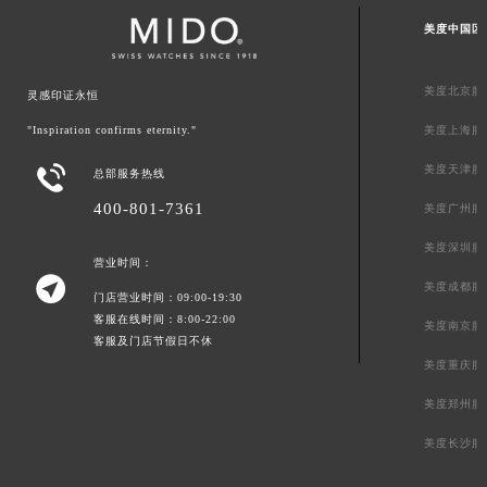
美度中国区
美度北京服
灵感印证永恒
"Inspiration confirms eternity."
美度上海服

美度天津服
总部服务热线
400-801-7361
美度广州服
美度深圳服
营业时间：

美度成都服
门店营业时间：09:00-19:30
客服在线时间：8:00-22:00
美度南京服
客服及门店节假日不休
美度重庆服
美度郑州服
美度长沙服