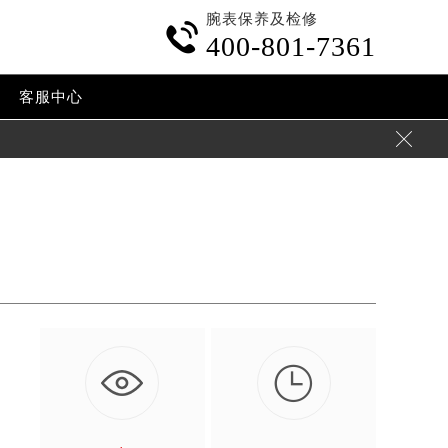
腕表保养及检修

400-801-7361
客服中心


的
…