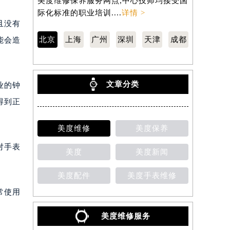
美度维修保养服务网点,中心技师均接受国
约），是美
际化标准的职业培训....
详情 >
均接受国际化
且没有
北京
上海
广州
深圳
天津
成都
能会造
文章分类
业的钟
得到正
美度维修
美度保养
对手表
美度
美度新闻
美度配件
美度手表维修
常使用
美度维修服务