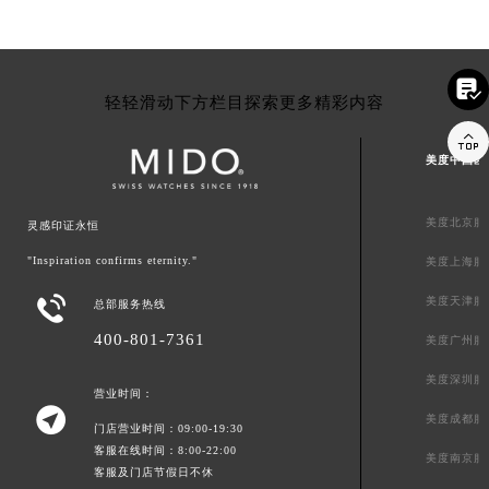

轻轻滑动下方栏目探索更多精彩内容

美度中国区
美度北京服
灵感印证永恒
"Inspiration confirms eternity."
美度上海服

美度天津服
总部服务热线
400-801-7361
美度广州服
美度深圳服
营业时间：

美度成都服
门店营业时间：09:00-19:30
客服在线时间：8:00-22:00
美度南京服
客服及门店节假日不休