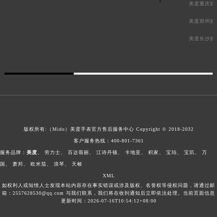
美度重庆服
美度郑州服
美度长沙服
版权所有:（Mido）
美度手表官方售后服务中心
Copyright © 2018-2032
客户服务热线：
400-801-7361
服务品牌：
美度
、
劳力士
、
百达翡丽
、
江诗丹顿
、
卡地亚
、
积家
、
宝珀
、
宝玑
、
万
国
、
萧邦
、
欧米茄
、
浪琴
、
天梭
XML
如权利人或知情人士发现本站内容存在事实错误或涉及版权、名誉权等侵权问题，请通过邮
箱：2557628530@qq.com 与我们联系，我们将在收到通知后立即依法处理。当前页面信息
更新时间：2026-07-16T10:54:12+08:00