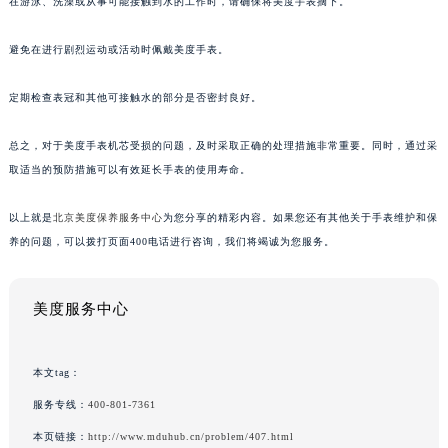
在游泳、洗澡或从事可能接触到水的工作时，请确保将美度手表摘下。
避免在进行剧烈运动或活动时佩戴美度手表。
定期检查表冠和其他可接触水的部分是否密封良好。
总之，对于美度手表机芯受损的问题，及时采取正确的处理措施非常重要。同时，通过采
取适当的预防措施可以有效延长手表的使用寿命。
以上就是
北京美度保养服务中心
为您分享的精彩内容。如果您还有其他关于手表维护和保
养的问题，可以拨打页面400电话进行咨询，我们将竭诚为您服务。
美度服务中心
本文tag：
服务专线：
400-801-7361
本页链接：
http://www.mduhub.cn/problem/407.html