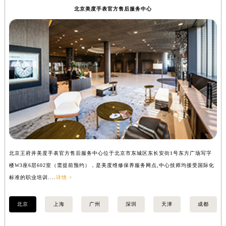
北京美度手表官方售后服务中心
北京王府井美度手表官方售后服务中心位于北京市东城区东长安街1号东方广场写字
上
楼W3座6层602室（需提前预约），是美度维修保养服务网点,中心技师均接受国际化
写
标准的职业培训....
详情 >
际化
北京
上海
广州
深圳
天津
成都