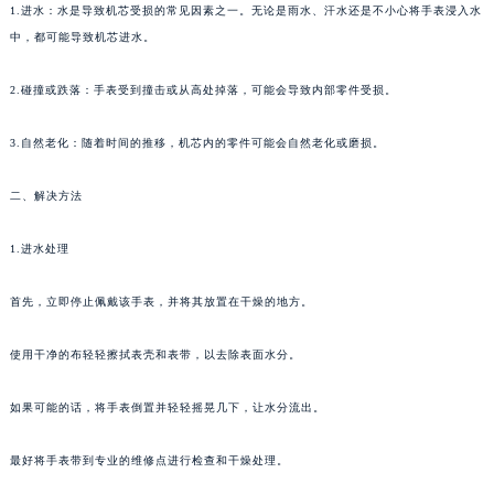
1.进水：水是导致机芯受损的常见因素之一。无论是雨水、汗水还是不小心将手表浸入水
中，都可能导致机芯进水。
2.碰撞或跌落：手表受到撞击或从高处掉落，可能会导致内部零件受损。
3.自然老化：随着时间的推移，机芯内的零件可能会自然老化或磨损。
二、解决方法
1.进水处理
首先，立即停止佩戴该手表，并将其放置在干燥的地方。
使用干净的布轻轻擦拭表壳和表带，以去除表面水分。
如果可能的话，将手表倒置并轻轻摇晃几下，让水分流出。
最好将手表带到专业的维修点进行检查和干燥处理。