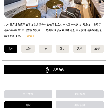
北京王府井美度手表官方售后服务中心位于北京市东城区东长安街1号东方广场写字
上
楼W3座6层602室（需提前预约），是美度维修保养服务网点,中心技师均接受国际化
写
标准的职业培训....
详情 >
际化
北京
上海
广州
深圳
天津
成都
文章分类
美度维修
美度保养
美度
美度新闻