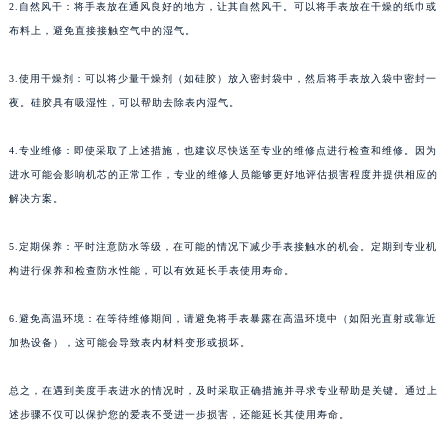
2.自然风干：将手表放在通风良好的地方，让其自然风干。可以将手表放在干燥的纸巾或
布料上，避免直接接触空气中的湿气。
3.使用干燥剂：可以将少量干燥剂（如硅胶）放入密封袋中，然后将手表放入袋中密封一
夜。硅胶具有吸湿性，可以帮助去除表内湿气。
4.专业维修：即使采取了上述措施，也建议尽快送至专业的维修点进行检查和维修。因为
进水可能会影响机芯的正常工作，专业的维修人员能够更好地评估损害程度并提供相应的
解决方案。
5.定期保养：平时注意防水等级，在可能的情况下减少手表接触水的机会。定期到专业机
构进行保养和检查防水性能，可以有效延长手表使用寿命。
6.避免高温环境：在等待维修期间，请避免将手表暴露在高温环境中（如阳光直射或靠近
加热设备），这可能会导致表内材料变形或损坏。
总之，在遇到美度手表进水的情况时，及时采取正确措施并寻求专业帮助是关键。通过上
述步骤不仅可以保护您的爱表不受进一步损害，还能延长其使用寿命。