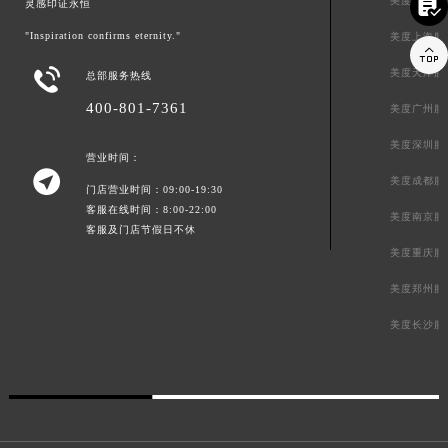

美度北京服
灵感印证永恒
"Inspiration confirms eternity."
美度上海服


美度天津服
总部服务热线
400-801-7361
美度广州服
美度深圳服
营业时间：

美度成都服
门店营业时间：09:00-19:30
客服在线时间：8:00-22:00
美度南京服
客服及门店节假日不休
美度重庆服
美度郑州服
美度长沙服