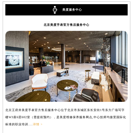
美度服务中心
北京美度手表官方售后服务中心
北京王府井美度手表官方售后服务中心位于北京市东城区东长安街1号东方广场写字
上
楼W3座6层602室（需提前预约），是美度维修保养服务网点,中心技师均接受国际化
写
标准的职业培训....
详情 >
际化