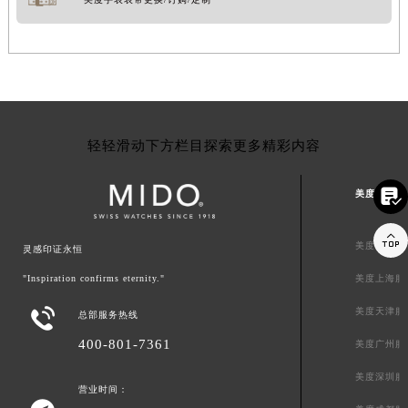
轻轻滑动下方栏目探索更多精彩内容

美度中国区

美度北京服
灵感印证永恒
"Inspiration confirms eternity."
美度上海服

美度天津服
总部服务热线
400-801-7361
美度广州服
美度深圳服
营业时间：