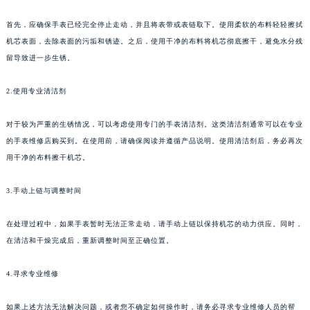
首先，应确保手表已经完全停止走动，并且将表带或表链取下。使用柔软的布料轻轻擦拭
机芯表面，去除表面的污垢和锈迹。之后，使用干净的布料将机芯彻底擦干，避免水分残
留导致进一步生锈。
2.使用专业清洁剂
对于较为严重的生锈情况，可以考虑使用专门的手表清洁剂。这类清洁剂通常可以在专业
的手表维修店购买到。在使用前，请确保阅读并遵循产品说明。使用清洁剂后，务必再次
用干净的布料擦干机芯。
3.手动上链与调整时间
在处理过程中，如果手表暂时无法正常走动，请手动上链以保持机芯的动力供应。同时，
在清洁和干燥完成后，重新调整时间至正确位置。
4.寻求专业维修
如果上述方法无法解决问题，或者您不确定如何操作时，请务必寻求专业维修人员的帮