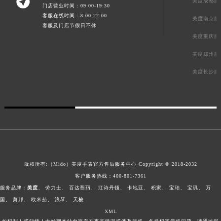

美度成都服
门店营业时间：09:00-19:30
客服在线时间：8:00-22:00
美度南京服
客服及门店节假日不休
美度重庆服
美度郑州服
美度长沙服
版权所有:（Mido）
美度手表官方售后服务中心
Copyright © 2018-2032
客户服务热线：
400-801-7361
服务品牌：
美度
、
劳力士
、
百达翡丽
、
江诗丹顿
、
卡地亚
、
积家
、
宝珀
、
宝玑
、
万
国
、
萧邦
、
欧米茄
、
浪琴
、
天梭
XML