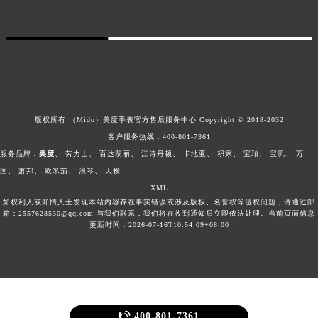
版权所有:（Mido）
美度手表官方售后服务中心
Copyright © 2018-2032
客户服务热线：
400-801-7361
服务品牌：
美度
、
劳力士
、
百达翡丽
、
江诗丹顿
、
卡地亚
、
积家
、
宝珀
、
宝玑
、
万
国
、
萧邦
、
欧米茄
、
浪琴
、
天梭
XML
如权利人或知情人士发现本站内容存在事实错误或涉及版权、名誉权等侵权问题，请通过邮
箱：2557628530@qq.com 与我们联系，我们将在收到通知后立即依法处理。当前页面信息
更新时间：2026-07-16T10:54:09+08:00

400-801-7361