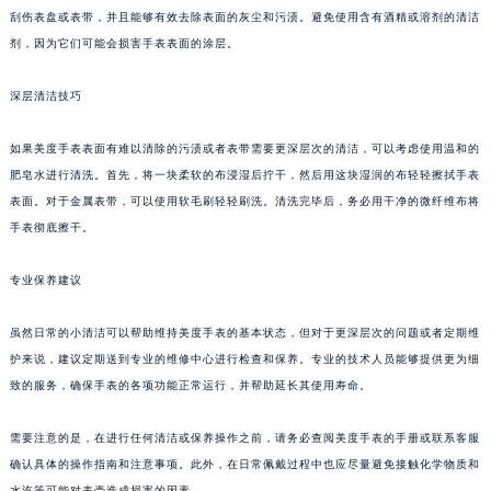
刮伤表盘或表带，并且能够有效去除表面的灰尘和污渍。避免使用含有酒精或溶剂的清洁
剂，因为它们可能会损害手表表面的涂层。
深层清洁技巧
如果美度手表表面有难以清除的污渍或者表带需要更深层次的清洁，可以考虑使用温和的
肥皂水进行清洗。首先，将一块柔软的布浸湿后拧干，然后用这块湿润的布轻轻擦拭手表
表面。对于金属表带，可以使用软毛刷轻轻刷洗。清洗完毕后，务必用干净的微纤维布将
手表彻底擦干。
专业保养建议
虽然日常的小清洁可以帮助维持美度手表的基本状态，但对于更深层次的问题或者定期维
护来说，建议定期送到专业的维修中心进行检查和保养。专业的技术人员能够提供更为细
致的服务，确保手表的各项功能正常运行，并帮助延长其使用寿命。
需要注意的是，在进行任何清洁或保养操作之前，请务必查阅美度手表的手册或联系客服
确认具体的操作指南和注意事项。此外，在日常佩戴过程中也应尽量避免接触化学物质和
水汽等可能对表壳造成损害的因素。