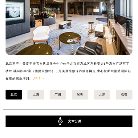
北京王府井美度手表官方售后服务中心位于北京市东城区东长安街1号东方广场写字
上
楼W3座6层602室（需提前预约），是美度维修保养服务网点,中心技师均接受国际化
写
标准的职业培训....
详情 >
际化
北京
上海
广州
深圳
天津
成都
文章分类