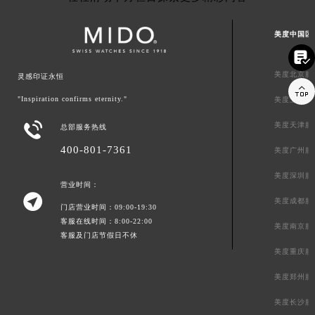
美度中国区

美度北京服
灵感印证永恒

"Inspiration confirms eternity."
美度上海服

美度天津服
总部服务热线
400-801-7361
美度广州服
美度深圳服
营业时间：

美度成都服
门店营业时间：09:00-19:30
客服在线时间：8:00-22:00
美度南京服
客服及门店节假日不休
美度重庆服
美度郑州服
美度长沙服