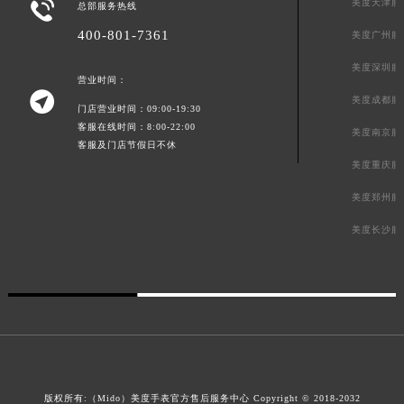

美度天津服
总部服务热线
400-801-7361
美度广州服
美度深圳服
营业时间：

美度成都服
门店营业时间：09:00-19:30
客服在线时间：8:00-22:00
美度南京服
客服及门店节假日不休
美度重庆服
美度郑州服
美度长沙服
版权所有:（Mido）
美度手表官方售后服务中心
Copyright © 2018-2032