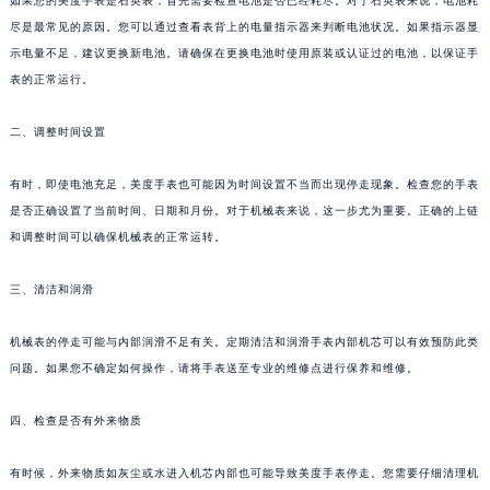
如果您的美度手表是石英表，首先需要检查电池是否已经耗尽。对于石英表来说，电池耗
尽是最常见的原因。您可以通过查看表背上的电量指示器来判断电池状况。如果指示器显
示电量不足，建议更换新电池。请确保在更换电池时使用原装或认证过的电池，以保证手
表的正常运行。
二、调整时间设置
有时，即使电池充足，美度手表也可能因为时间设置不当而出现停走现象。检查您的手表
是否正确设置了当前时间、日期和月份。对于机械表来说，这一步尤为重要。正确的上链
和调整时间可以确保机械表的正常运转。
三、清洁和润滑
机械表的停走可能与内部润滑不足有关。定期清洁和润滑手表内部机芯可以有效预防此类
问题。如果您不确定如何操作，请将手表送至专业的维修点进行保养和维修。
四、检查是否有外来物质
有时候，外来物质如灰尘或水进入机芯内部也可能导致美度手表停走。您需要仔细清理机