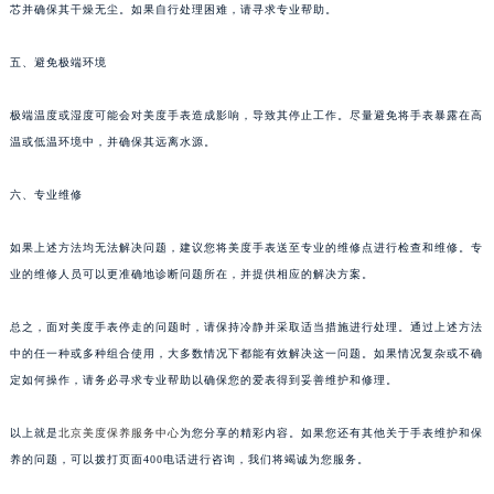
芯并确保其干燥无尘。如果自行处理困难，请寻求专业帮助。
五、避免极端环境
极端温度或湿度可能会对美度手表造成影响，导致其停止工作。尽量避免将手表暴露在高
温或低温环境中，并确保其远离水源。
六、专业维修
如果上述方法均无法解决问题，建议您将美度手表送至专业的维修点进行检查和维修。专
业的维修人员可以更准确地诊断问题所在，并提供相应的解决方案。
总之，面对美度手表停走的问题时，请保持冷静并采取适当措施进行处理。通过上述方法
中的任一种或多种组合使用，大多数情况下都能有效解决这一问题。如果情况复杂或不确
定如何操作，请务必寻求专业帮助以确保您的爱表得到妥善维护和修理。
以上就是
北京美度保养服务中心
为您分享的精彩内容。如果您还有其他关于手表维护和保
养的问题，可以拨打页面400电话进行咨询，我们将竭诚为您服务。