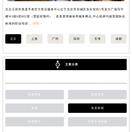
北京王府井美度手表官方售后服务中心位于北京市东城区东长安街1号东方广场写字
上
楼W3座6层602室（需提前预约），是美度维修保养服务网点,中心技师均接受国际化
写
标准的职业培训....
详情 >
际化
北京
上海
广州
深圳
天津
成都
文章分类
美度维修
美度保养
美度
美度新闻
美度配件
美度手表维修