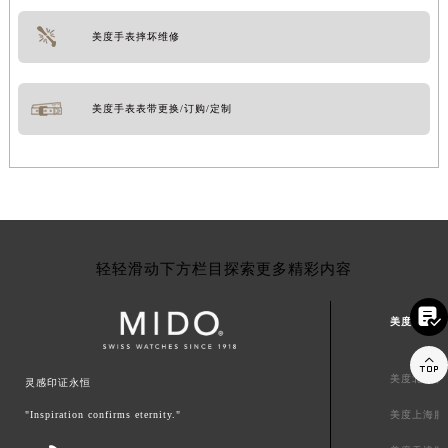
美度手表摔坏维修
美度手表表带更换/订购/定制
轻轻滑动下方栏目探索更多精彩内容

美度中国区

美度北京服
灵感印证永恒
"Inspiration confirms eternity."
美度上海服