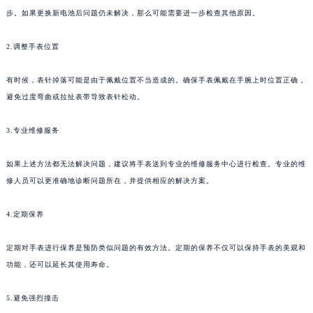
步。如果更换新电池后问题仍未解决，那么可能需要进一步检查其他原因。
2.调整手表位置
有时候，表针掉落可能是由于佩戴位置不当造成的。确保手表佩戴在手腕上时位置正确，
避免过度弯曲或拉扯表带导致表针松动。
3.专业维修服务
如果上述方法都无法解决问题，建议将手表送到专业的维修服务中心进行检查。专业的维
修人员可以更准确地诊断问题所在，并提供相应的解决方案。
4.定期保养
定期对手表进行保养是预防类似问题的有效方法。定期的保养不仅可以保持手表的美观和
功能，还可以延长其使用寿命。
5.避免强烈撞击