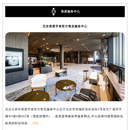
美度服务中心
北京美度手表官方售后服务中心
北京王府井美度手表官方售后服务中心位于北京市东城区东长安街1号东方广场写字
上
楼W3座6层602室（需提前预约），是美度维修保养服务网点,中心技师均接受国际化
写
标准的职业培训....
详情 >
际化