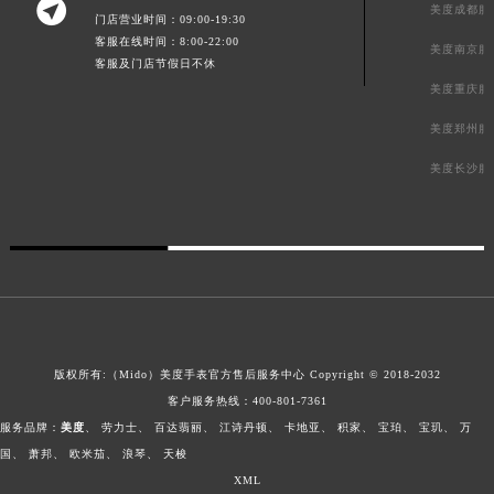

美度成都服
门店营业时间：09:00-19:30
客服在线时间：8:00-22:00
美度南京服
客服及门店节假日不休
美度重庆服
美度郑州服
美度长沙服
版权所有:（Mido）
美度手表官方售后服务中心
Copyright © 2018-2032
客户服务热线：
400-801-7361
服务品牌：
美度
、
劳力士
、
百达翡丽
、
江诗丹顿
、
卡地亚
、
积家
、
宝珀
、
宝玑
、
万
国
、
萧邦
、
欧米茄
、
浪琴
、
天梭
XML