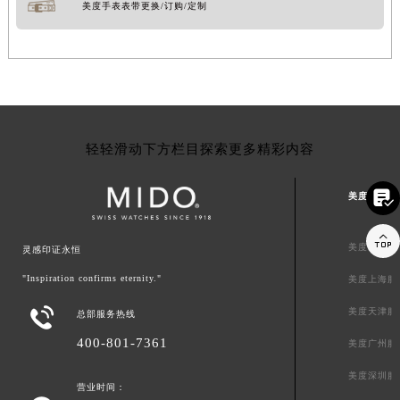
美度手表表带更换/订购/定制
轻轻滑动下方栏目探索更多精彩内容

美度中国区

美度北京服
灵感印证永恒
"Inspiration confirms eternity."
美度上海服

美度天津服
总部服务热线
400-801-7361
美度广州服
美度深圳服
营业时间：