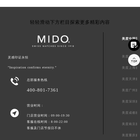
轻轻滑动下方栏目探索更多精彩内容
美度中国区

美度北京服
灵感印证永恒

"Inspiration confirms eternity."
美度上海服

美度天津服
总部服务热线
400-801-7361
美度广州服
美度深圳服
营业时间：

美度成都服
门店营业时间：09:00-19:30
客服在线时间：8:00-22:00
美度南京服
客服及门店节假日不休
美度重庆服