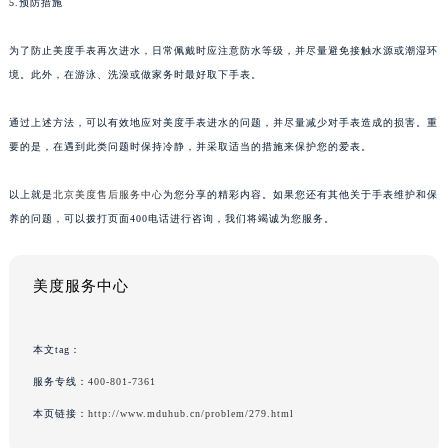
5.预防措施
为了防止美度手表再次进水，日常佩戴时应注意防水等级，并尽量避免接触水源或潮湿环
境。此外，在游泳、洗澡或做家务时最好取下手表。
通过上述方法，可以有效地应对美度手表进水的问题，并尽量减少对手表造成的损害。重
要的是，在遇到此类问题时保持冷静，并采取适当的措施来保护您的爱表。
以上就是
北京美度售后服务中心
为您分享的精彩内容。如果您还有其他关于手表维护和保
养的问题，可以拨打页面400电话进行咨询，我们将竭诚为您服务。
美度服务中心
本文tag：
服务专线：
400-801-7361
本页链接：
http://www.mduhub.cn/problem/279.html