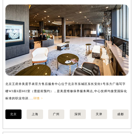
北京王府井美度手表官方售后服务中心位于北京市东城区东长安街1号东方广场写字
上
楼W3座6层602室（需提前预约），是美度维修保养服务网点,中心技师均接受国际化
写
标准的职业培训....
详情 >
际化
北京
上海
广州
深圳
天津
成都