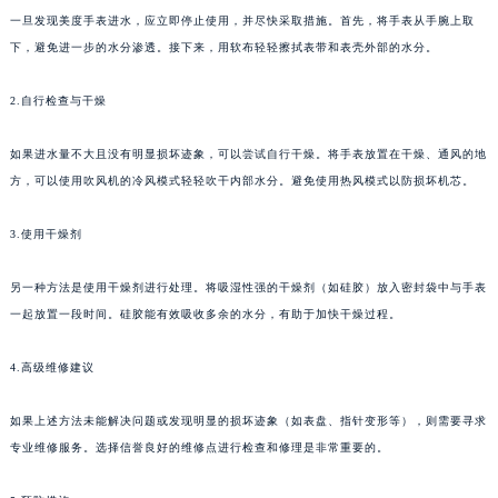
一旦发现美度手表进水，应立即停止使用，并尽快采取措施。首先，将手表从手腕上取
下，避免进一步的水分渗透。接下来，用软布轻轻擦拭表带和表壳外部的水分。
2.自行检查与干燥
如果进水量不大且没有明显损坏迹象，可以尝试自行干燥。将手表放置在干燥、通风的地
方，可以使用吹风机的冷风模式轻轻吹干内部水分。避免使用热风模式以防损坏机芯。
3.使用干燥剂
另一种方法是使用干燥剂进行处理。将吸湿性强的干燥剂（如硅胶）放入密封袋中与手表
一起放置一段时间。硅胶能有效吸收多余的水分，有助于加快干燥过程。
4.高级维修建议
如果上述方法未能解决问题或发现明显的损坏迹象（如表盘、指针变形等），则需要寻求
专业维修服务。选择信誉良好的维修点进行检查和修理是非常重要的。