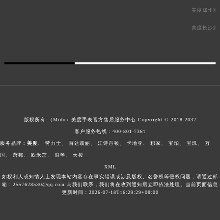
美度郑州服
美度长沙服
版权所有:（Mido）
美度手表官方售后服务中心
Copyright © 2018-2032
客户服务热线：
400-801-7361
服务品牌：
美度
、
劳力士
、
百达翡丽
、
江诗丹顿
、
卡地亚
、
积家
、
宝珀
、
宝玑
、
万
国
、
萧邦
、
欧米茄
、
浪琴
、
天梭
XML
如权利人或知情人士发现本站内容存在事实错误或涉及版权、名誉权等侵权问题，请通过邮
箱：2557628530@qq.com 与我们联系，我们将在收到通知后立即依法处理。当前页面信息
更新时间：2026-07-18T16:29:29+08:00