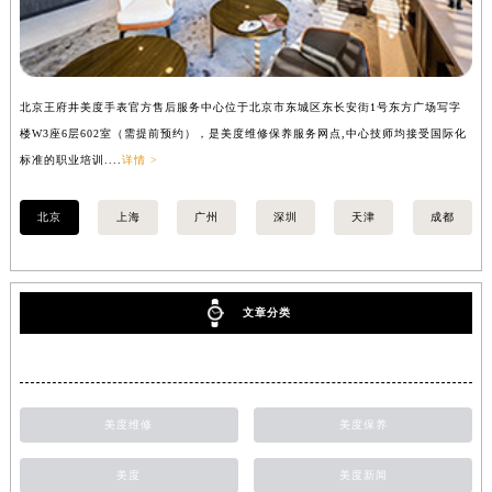
北京王府井美度手表官方售后服务中心位于北京市东城区东长安街1号东方广场写字
上
楼W3座6层602室（需提前预约），是美度维修保养服务网点,中心技师均接受国际化
写
标准的职业培训....
详情 >
际化
北京
上海
广州
深圳
天津
成都
文章分类
美度维修
美度保养
美度
美度新闻