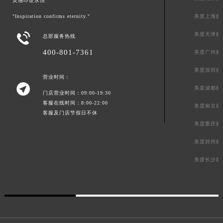
灵感印证永恒
"Inspiration confirms eternity."
美度上海服

美度天津服
总部服务热线
400-801-7361
美度广州服
美度深圳服
营业时间：

美度成都服
门店营业时间：09:00-19:30
客服在线时间：8:00-22:00
美度南京服
客服及门店节假日不休
美度重庆服
美度郑州服
美度长沙服