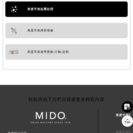
美度手表起雾处理
美度手表摔坏维修
美度手表表带更换/订购/定制
轻轻滑动下方栏目探索更多精彩内容

美度中国区

美度北京服