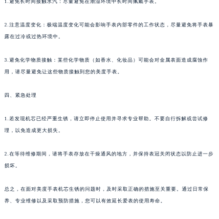
1.避免长时间接触水汽：尽量避免在潮湿环境中长时间佩戴手表。
2.注意温度变化：极端温度变化可能会影响手表内部零件的工作状态，尽量避免将手表暴
露在过冷或过热环境中。
3.避免化学物质接触：某些化学物质（如香水、化妆品）可能会对金属表面造成腐蚀作
用，请尽量避免让这些物质接触到您的美度手表。
四、紧急处理
1.若发现机芯已经严重生锈，请立即停止使用并寻求专业帮助。不要自行拆解或尝试修
理，以免造成更大损失。
2.在等待维修期间，请将手表存放在干燥通风的地方，并保持表冠关闭状态以防止进一步
损坏。
总之，在面对美度手表机芯生锈的问题时，及时采取正确的措施至关重要。通过日常保
养、专业维修以及采取预防措施，您可以有效延长爱表的使用寿命。