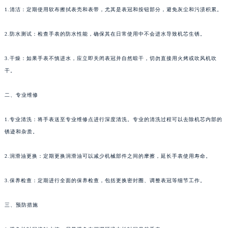
1.清洁：定期使用软布擦拭表壳和表带，尤其是表冠和按钮部分，避免灰尘和污渍积累。
2.防水测试：检查手表的防水性能，确保其在日常使用中不会进水导致机芯生锈。
3.干燥：如果手表不慎进水，应立即关闭表冠并自然晾干，切勿直接用火烤或吹风机吹
干。
二、专业维修
1.专业清洗：将手表送至专业维修点进行深度清洗。专业的清洗过程可以去除机芯内部的
锈迹和杂质。
2.润滑油更换：定期更换润滑油可以减少机械部件之间的摩擦，延长手表使用寿命。
3.保养检查：定期进行全面的保养检查，包括更换密封圈、调整表冠等细节工作。
三、预防措施