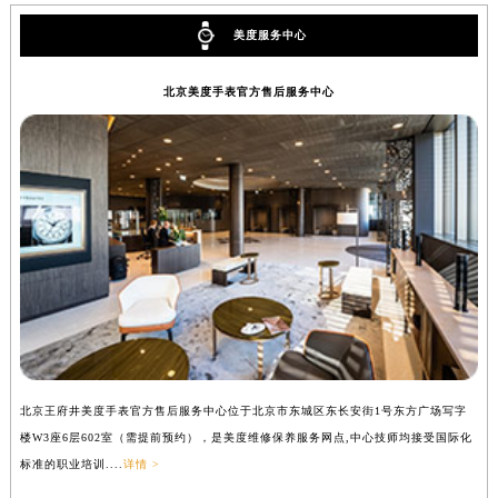
美度服务中心
北京美度手表官方售后服务中心
北京王府井美度手表官方售后服务中心位于北京市东城区东长安街1号东方广场写字
上
楼W3座6层602室（需提前预约），是美度维修保养服务网点,中心技师均接受国际化
写
标准的职业培训....
详情 >
际化