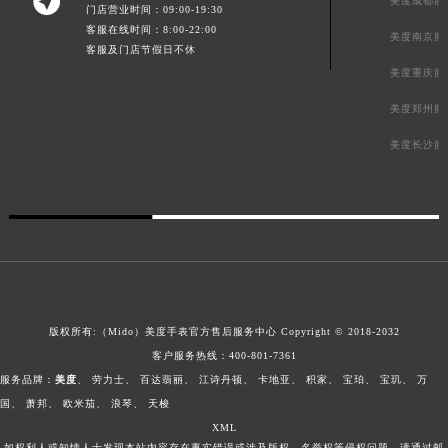

美度成都服
门店营业时间：09:00-19:30
客服在线时间：8:00-22:00
美度南京服
客服及门店节假日不休
美度重庆服
美度郑州服
美度长沙服
版权所有:（Mido）
美度手表官方售后服务中心
Copyright © 2018-2032
客户服务热线：
400-801-7361
服务品牌：
美度
、
劳力士
、
百达翡丽
、
江诗丹顿
、
卡地亚
、
积家
、
宝珀
、
宝玑
、
万
国
、
萧邦
、
欧米茄
、
浪琴
、
天梭
XML
如权利人或知情人士发现本站内容存在事实错误或涉及版权、名誉权等侵权问题，请通过邮