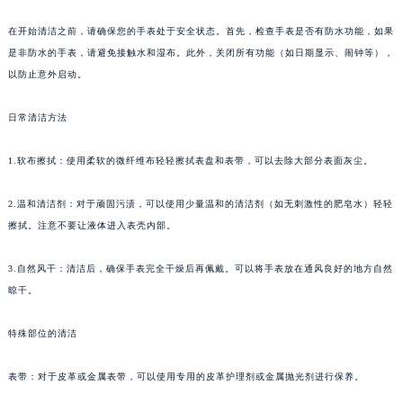
在开始清洁之前，请确保您的手表处于安全状态。首先，检查手表是否有防水功能，如果
是非防水的手表，请避免接触水和湿布。此外，关闭所有功能（如日期显示、闹钟等），
以防止意外启动。
日常清洁方法
1.软布擦拭：使用柔软的微纤维布轻轻擦拭表盘和表带，可以去除大部分表面灰尘。
2.温和清洁剂：对于顽固污渍，可以使用少量温和的清洁剂（如无刺激性的肥皂水）轻轻
擦拭。注意不要让液体进入表壳内部。
3.自然风干：清洁后，确保手表完全干燥后再佩戴。可以将手表放在通风良好的地方自然
晾干。
特殊部位的清洁
表带：对于皮革或金属表带，可以使用专用的皮革护理剂或金属抛光剂进行保养。