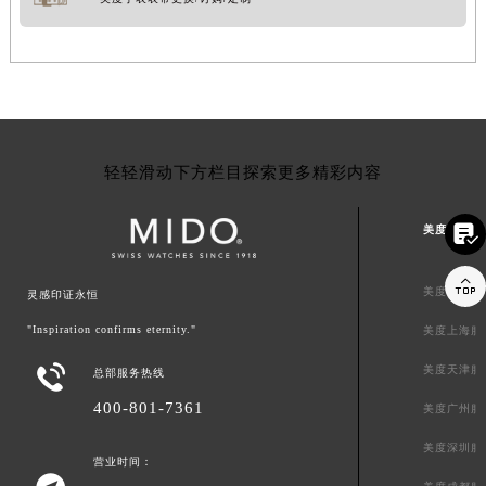
轻轻滑动下方栏目探索更多精彩内容

美度中国区

美度北京服
灵感印证永恒
"Inspiration confirms eternity."
美度上海服

美度天津服
总部服务热线
400-801-7361
美度广州服
美度深圳服
营业时间：